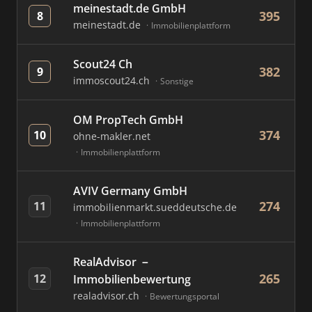
meinestadt.de GmbH
395
8
meinestadt.de
Immobilienplattform
Scout24 Ch
382
9
immoscout24.ch
Sonstige
OM PropTech GmbH
374
10
ohne-makler.net
Immobilienplattform
AVIV Germany GmbH
274
11
immobilienmarkt.sueddeutsche.de
Immobilienplattform
RealAdvisor －
265
12
Immobilienbewertung
realadvisor.ch
Bewertungsportal