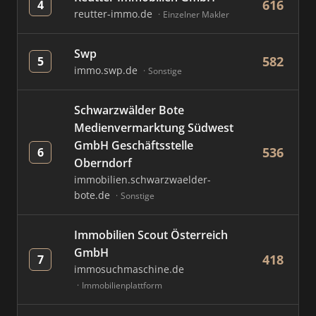
616
4
reutter-immo.de
Einzelner Makler
Swp
582
5
immo.swp.de
Sonstige
Schwarzwälder Bote
Medienvermarktung Südwest
GmbH Geschäftsstelle
536
6
Oberndorf
immobilien.schwarzwaelder-
bote.de
Sonstige
Immobilien Scout Österreich
GmbH
418
7
immosuchmaschine.de
Immobilienplattform