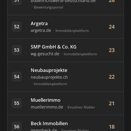
26
bodenrichtwerte-deutschland.de
Bewertungsportal
Argetra
24
52
argetra.de
Immobilienplattform
SMP GmbH & Co. KG
23
53
wg-gesucht.de
Immobilienplattform
Neubauprojekte
22
54
neubauprojekte.ch
Immobilienplattform
Muellerimmo
21
55
muellerimmo.de
Einzelner Makler
Beck Immobilien
18
56
immobeck.de
Einzelner Makler