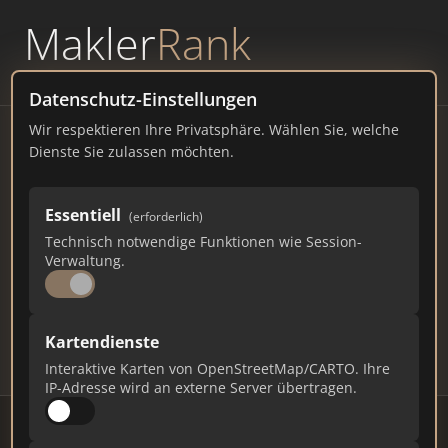
Makler
Rank
powered by
WAVEPOINT
Datenschutz-Einstellungen
Wir respektieren Ihre Privatsphäre. Wählen Sie, welche
Immobilienmakler
Dienste Sie zulassen möchten.
Münsingen – Ranking Juli
Essentiell
(erforderlich)
2026
Technisch notwendige Funktionen wie Session-
Verwaltung.
BADEN-WÜRTTEMBERG
14.497 EINWOHNER
75
580
17.400
Kartendienste
Makler
Makler-Keywords
Max. Punkte
Interaktive Karten von OpenStreetMap/CARTO. Ihre
IP-Adresse wird an externe Server übertragen.