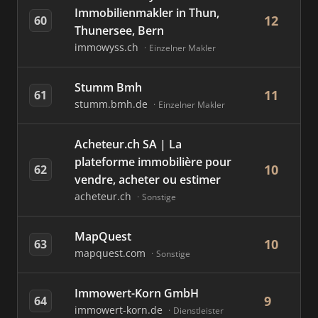
Immobilienmakler in Thun,
12
60
Thunersee, Bern
immowyss.ch
Einzelner Makler
Stumm Bmh
11
61
stumm.bmh.de
Einzelner Makler
Acheteur.ch SA | La
plateforme immobilière pour
10
62
vendre, acheter ou estimer
acheteur.ch
Sonstige
MapQuest
10
63
mapquest.com
Sonstige
Immowert-Korn GmbH
9
64
immowert-korn.de
Dienstleister