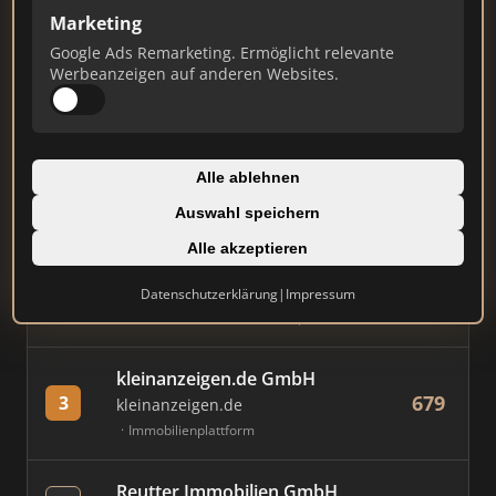
Marketing
Stand: Juli 2026
Google Ads Remarketing. Ermöglicht relevante
Werbeanzeigen auf anderen Websites.
#
MAKLER / FIRMA
PUNKTE
Immobilien Scout GmbH
Alle ablehnen
881
1
immobilienscout24.de
Auswahl speichern
Immobilienplattform
Alle akzeptieren
AVIV Germany GmbH
Datenschutzerklärung
|
Impressum
754
2
immowelt.de
Immobilienplattform
kleinanzeigen.de GmbH
679
3
kleinanzeigen.de
Immobilienplattform
Reutter Immobilien GmbH