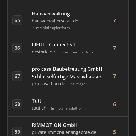
Hausverwaltung
7
65
hausverwalterscout.de
Immobilienplattform
LIFULL Connect S.L.
7
66
nestoria.de
Immobilienplattform
pro casa Baubetreuung GmbH
7
67
Schlüsselfertige Massivhäuser
pro-casa-bau.de
Bauträger
Tutti
6
68
tutti.ch
Immobilienplattform
RIMMOTION GmbH
5
69
private-immobilienangebote.de