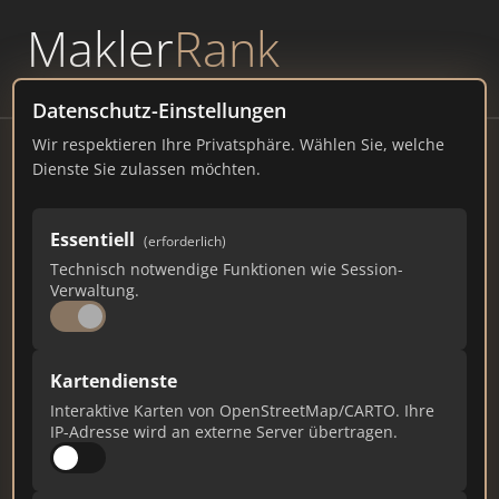
Makler
Rank
powered by
WAVEPOINT
Datenschutz-Einstellungen
Wir respektieren Ihre Privatsphäre. Wählen Sie, welche
Homegate
Dienste Sie zulassen möchten.
Voltastraße 5, 13355 Berlin
Essentiell
(erforderlich)
homegate.ch
Technisch notwendige Funktionen wie Session-
Verwaltung.
3.790
51
85
Gesamtpunkte
Städte
Top 10 Rankings
Kartendienste
Interaktive Karten von OpenStreetMap/CARTO. Ihre
IP-Adresse wird an externe Server übertragen.
Ist das Ihr Unternehmen?
Verifizieren Sie Ihr Profil, bearbeiten Sie Ihre
Daten und erhalten Sie monatliche Ranking-