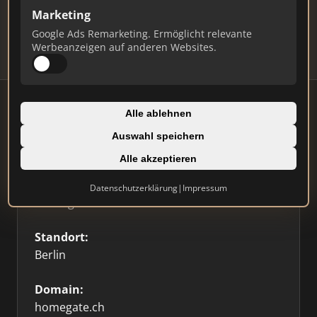
Updates.
Marketing
Profil beanspruchen
Google Ads Remarketing. Ermöglicht relevante
Werbeanzeigen auf anderen Websites.
Alle ablehnen
Auswahl speichern
Firmenprofil
⭐ Etabliert
🥇 Top 3
Alle akzeptieren
Typ:
Datenschutzerklärung
|
Impressum
Sonstige
Standort:
Berlin
Domain:
homegate.ch