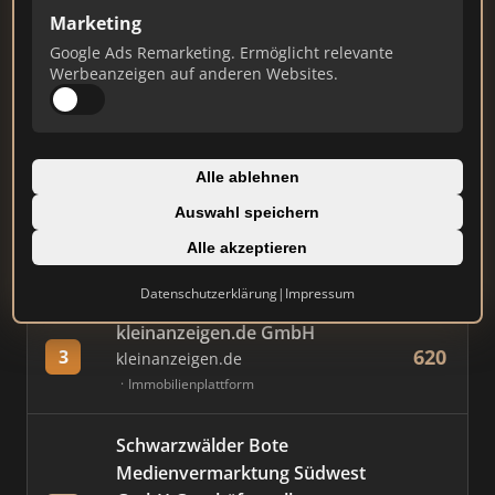
Marketing
Google Ads Remarketing. Ermöglicht relevante
#
MAKLER / FIRMA
PUNKTE
Werbeanzeigen auf anderen Websites.
Immobilien Scout GmbH
812
1
immobilienscout24.de
Alle ablehnen
Immobilienplattform
Auswahl speichern
AVIV Germany GmbH
Alle akzeptieren
714
2
immowelt.de
Immobilienplattform
Datenschutzerklärung
|
Impressum
kleinanzeigen.de GmbH
620
3
kleinanzeigen.de
Immobilienplattform
Schwarzwälder Bote
Medienvermarktung Südwest