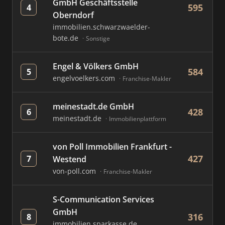
GmbH Geschäftsstelle
595
4
Oberndorf
immobilien.schwarzwaelder-
bote.de
Sonstige
Engel & Völkers GmbH
584
5
engelvoelkers.com
Franchise-Makler
meinestadt.de GmbH
428
6
meinestadt.de
Immobilienplattform
von Poll Immobilien Frankfurt -
427
7
Westend
von-poll.com
Franchise-Makler
S-Communication Services
GmbH
316
8
immobilien.sparkasse.de