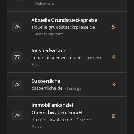
Maklerkette
Aktuelle Grundstueckspreise
5
76
aktuelle-grundstueckspreise.de
Bewertungsportal
Im Suedwesten
4
77
immo-im-suedwesten.de
Einzelner
Makler
Dasoertliche
3
78
dasoertliche.de
Sonstige
Immobilienkanzlei
Oberschwaben GmbH
2
79
ik-oberschwaben.de
Einzelner
Makler