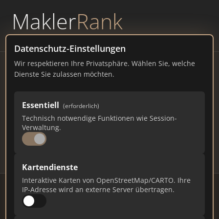
Makler
Rank
powered by
WAVEPOINT
Datenschutz-Einstellungen
Wir respektieren Ihre Privatsphäre. Wählen Sie, welche
Immobilienmakler Konstanz
Dienste Sie zulassen möchten.
– Ranking Juli 2026
Essentiell
(erforderlich)
BADEN-WÜRTTEMBERG
85.692 EINWOHNER
Technisch notwendige Funktionen wie Session-
80
467
14.010
Verwaltung.
Makler
Makler-Keywords
Max. Punkte
Kartendienste
Interaktive Karten von OpenStreetMap/CARTO. Ihre
IP-Adresse wird an externe Server übertragen.
Stand: Juli 2026