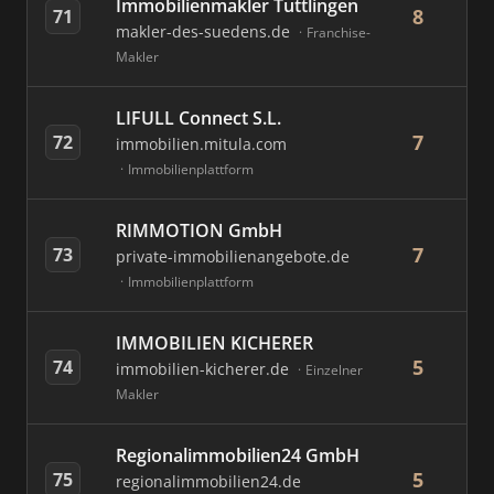
Immobilienmakler Tuttlingen
8
71
makler-des-suedens.de
Franchise-
Makler
LIFULL Connect S.L.
7
72
immobilien.mitula.com
Immobilienplattform
RIMMOTION GmbH
7
73
private-immobilienangebote.de
Immobilienplattform
IMMOBILIEN KICHERER
5
74
immobilien-kicherer.de
Einzelner
Makler
Regionalimmobilien24 GmbH
5
75
regionalimmobilien24.de