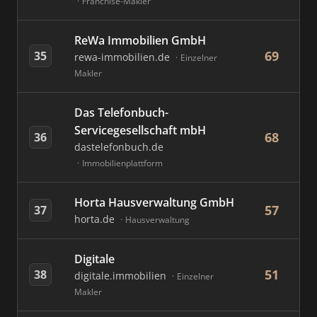
Franchise-Makler
ReWa Immobilien GmbH
69
35
rewa-immobilien.de
Einzelner
Makler
Das Telefonbuch-
Servicegesellschaft mbH
68
36
dastelefonbuch.de
Immobilienplattform
Horta Hausverwaltung GmbH
57
37
horta.de
Hausverwaltung
Digitale
51
38
digitale.immobilien
Einzelner
Makler