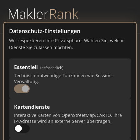
Makler
Rank
powered by
WAVEPOINT
Datenschutz-Einstellungen
Wir respektieren Ihre Privatsphäre. Wählen Sie, welche
Muellerimmo
Dienste Sie zulassen möchten.
muellerimmo.de
Essentiell
372
5
8
(erforderlich)
Technisch notwendige Funktionen wie Session-
Verwaltung.
Gesamtpunkte
Städte
Top 10 Rankings
Kartendienste
Ist das Ihr Unternehmen?
Interaktive Karten von OpenStreetMap/CARTO. Ihre
Verifizieren Sie Ihr Profil, bearbeiten Sie Ihre
IP-Adresse wird an externe Server übertragen.
Daten und erhalten Sie monatliche Ranking-
Updates.
Profil beanspruchen