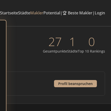
Startseite
Städte
Makler
Potential
|
🏆 Beste Makler
|
Login
27
1
0
Gesamtpunkte
Städte
Top 10 Rankings
Profil beanspruchen