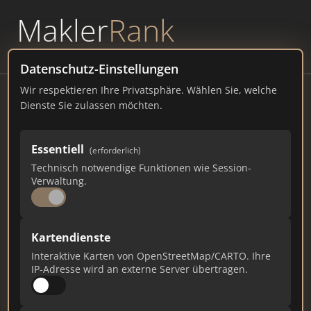
Makler
Rank
powered by
WAVEPOINT
Datenschutz-Einstellungen
Wir respektieren Ihre Privatsphäre. Wählen Sie, welche
RealAdvisor － Immobilienbewertung
Dienste Sie zulassen möchten.
Heinrichstrasse 200
Essentiell
(erforderlich)
realadvisor.ch
Technisch notwendige Funktionen wie Session-
Verwaltung.
3.432
31
92
Gesamtpunkte
Städte
Top 10 Rankings
Kartendienste
Interaktive Karten von OpenStreetMap/CARTO. Ihre
IP-Adresse wird an externe Server übertragen.
Ist das Ihr Unternehmen?
Verifizieren Sie Ihr Profil, bearbeiten Sie Ihre
Daten und erhalten Sie monatliche Ranking-