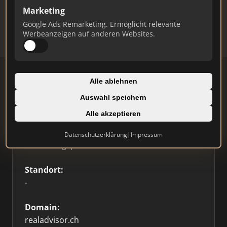
Updates.
Marketing
Profil beanspruchen
Google Ads Remarketing. Ermöglicht relevante
Werbeanzeigen auf anderen Websites.
Alle ablehnen
Auswahl speichern
Firmenprofil
⭐ Etabliert
🥇 Top 3
Alle akzeptieren
Typ:
Datenschutzerklärung
|
Impressum
Bewertungsportal
Standort:
-
Domain:
realadvisor.ch