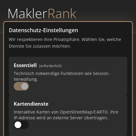
Makler
Rank
powered by
WAVEPOINT
Datenschutz-Einstellungen
Wir respektieren Ihre Privatsphäre. Wählen Sie, welche
Immobilien Bonaria GmbH
Dienste Sie zulassen möchten.
Thunstrasse 64
Essentiell
(erforderlich)
immobonaria.ch
Technisch notwendige Funktionen wie Session-
Verwaltung.
43
1
0
Gesamtpunkte
Städte
Top 10 Rankings
Kartendienste
Interaktive Karten von OpenStreetMap/CARTO. Ihre
IP-Adresse wird an externe Server übertragen.
Ist das Ihr Unternehmen?
Verifizieren Sie Ihr Profil, bearbeiten Sie Ihre
Daten und erhalten Sie monatliche Ranking-