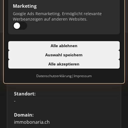
Updates.
Marketing
Profil beanspruchen
Google Ads Remarketing. Ermöglicht relevante
Werbeanzeigen auf anderen Websites.
Alle ablehnen
Auswahl speichern
Firmenprofil
Alle akzeptieren
Typ:
Datenschutzerklärung
|
Impressum
Einzelner Makler
Standort:
-
Domain:
immobonaria.ch