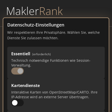
Makler
Rank
powered by
WAVEPOINT
Datenschutz-Einstellungen
Wir respektieren Ihre Privatsphäre. Wählen Sie, welche
Immobilien Wyss Schweiz AG .
Dienste Sie zulassen möchten.
Immobilienmakler in Thun,
Thunersee, Bern
Essentiell
(erforderlich)
Bernstrasse 39, 3613 Steffisburg
Technisch notwendige Funktionen wie Session-
Verwaltung.
immowyss.ch
12
1
0
Kartendienste
Interaktive Karten von OpenStreetMap/CARTO. Ihre
Gesamtpunkte
Städte
Top 10 Rankings
IP-Adresse wird an externe Server übertragen.