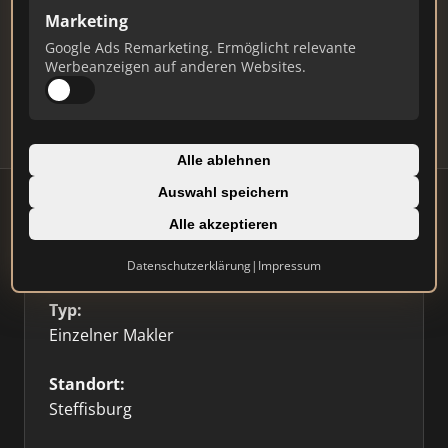
Ist das Ihr Unternehmen?
Marketing
Verifizieren Sie Ihr Profil, bearbeiten Sie Ihre
Google Ads Remarketing. Ermöglicht relevante
Daten und erhalten Sie monatliche Ranking-
Werbeanzeigen auf anderen Websites.
Updates.
Profil beanspruchen
Alle ablehnen
Auswahl speichern
Alle akzeptieren
Firmenprofil
Datenschutzerklärung
|
Impressum
Typ:
Einzelner Makler
Standort:
Steffisburg