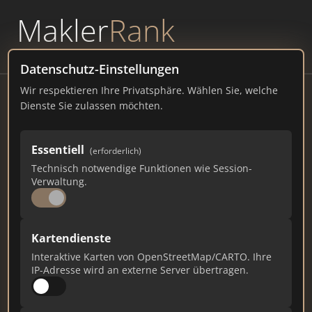
Makler
Rank
powered by
WAVEPOINT
Datenschutz-Einstellungen
Wir respektieren Ihre Privatsphäre. Wählen Sie, welche
Smartsite2 Myonoffice
Dienste Sie zulassen möchten.
smartsite2.myonoffice.de
Essentiell
2.131
67
38
(erforderlich)
Technisch notwendige Funktionen wie Session-
Verwaltung.
Gesamtpunkte
Städte
Top 10 Rankings
Kartendienste
Ist das Ihr Unternehmen?
Interaktive Karten von OpenStreetMap/CARTO. Ihre
Verifizieren Sie Ihr Profil, bearbeiten Sie Ihre
IP-Adresse wird an externe Server übertragen.
Daten und erhalten Sie monatliche Ranking-
Updates.
Profil beanspruchen