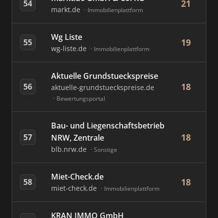
21
54
markt.de
Immobilienplattform
Wg Liste
19
55
wg-liste.de
Immobilienplattform
Aktuelle Grundstueckspreise
18
56
aktuelle-grundstueckspreise.de
Bewertungsportal
Bau- und Liegenschaftsbetrieb
18
57
NRW, Zentrale
blb.nrw.de
Sonstige
Miet-Check.de
18
58
miet-check.de
Immobilienplattform
KRAN IMMO GmbH