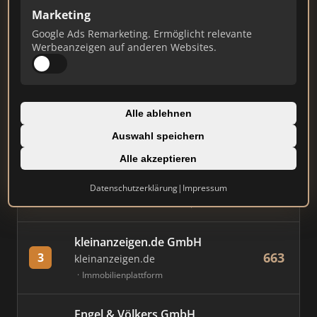
Marketing
Stand: Juli 2026
Google Ads Remarketing. Ermöglicht relevante
Werbeanzeigen auf anderen Websites.
#
MAKLER / FIRMA
PUNKTE
Immobilien Scout GmbH
Alle ablehnen
811
1
immobilienscout24.de
Auswahl speichern
Immobilienplattform
Alle akzeptieren
AVIV Germany GmbH
Datenschutzerklärung
|
Impressum
667
2
immowelt.de
Immobilienplattform
kleinanzeigen.de GmbH
663
3
kleinanzeigen.de
Immobilienplattform
Engel & Völkers GmbH