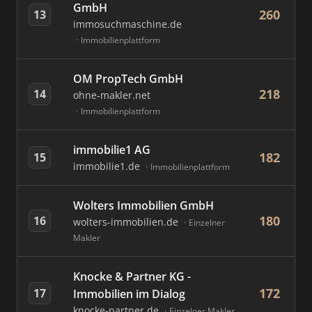
GmbH
260
13
immosuchmaschine.de
Immobilienplattform
OM PropTech GmbH
218
14
ohne-makler.net
Immobilienplattform
immobilie1 AG
182
15
immobilie1.de
Immobilienplattform
Wolters Immobilien GmbH
180
16
wolters-immobilien.de
Einzelner
Makler
Knocke & Partner KG -
172
17
Immobilien im Dialog
knocke-partner.de
Einzelner Makler