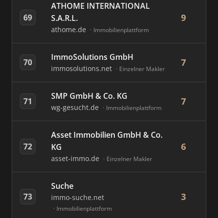
ATHOME INTERNATIONAL
9
69
S.A.R.L.
athome.de
Immobilienplattform
ImmoSolutions GmbH
7
70
immosolutions.net
Einzelner Makler
SMP GmbH & Co. KG
7
71
wg-gesucht.de
Immobilienplattform
Asset Immobilien GmbH & Co.
6
72
KG
asset-immo.de
Einzelner Makler
Suche
3
73
immo-suche.net
Immobilienplattform