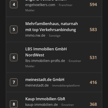
594
4
engelvoelkers.com
Franchise-
Makler
Mehrfamilienhaus, naturnah
583
5
mit top Verkehrsanbindung
immo.nw.de
Sonstige
LBS Immobilien GmbH
NordWest
531
6
lbs-immobilien-profis.de
Einzelner
Makler
meinestadt.de GmbH
416
7
meinestadt.de
Immobilienplattform
Kaup Immobilien GbR
368
8
kaup-immobilien.de
Einzelner