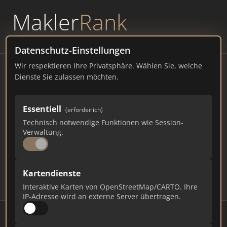
Makler
Rank
powered by
WAVEPOINT
Datenschutz-Einstellungen
Wir respektieren Ihre Privatsphäre. Wählen Sie, welche
Immobilienmakler Rheda-
Dienste Sie zulassen möchten.
Wiedenbrück – Ranking Juli
Essentiell
(erforderlich)
2026
Technisch notwendige Funktionen wie Session-
Verwaltung.
NORDRHEIN-WESTFALEN
49.722 EINWOHNER
74
526
15.780
Kartendienste
Makler
Makler-Keywords
Max. Punkte
Interaktive Karten von OpenStreetMap/CARTO. Ihre
IP-Adresse wird an externe Server übertragen.