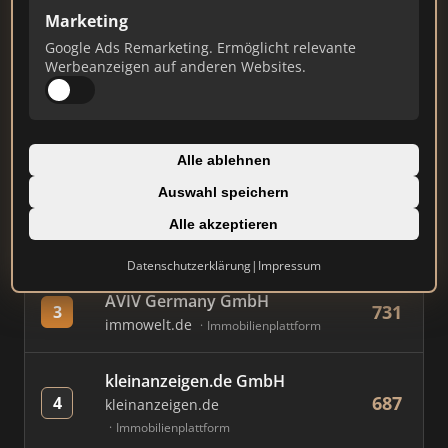
Marketing
Google Ads Remarketing. Ermöglicht relevante
#
MAKLER / FIRMA
PUNKTE
Werbeanzeigen auf anderen Websites.
Immobilien Scout GmbH
862
1
immobilienscout24.de
Alle ablehnen
Immobilienplattform
Auswahl speichern
SMK Immobilien GmbH
Alle akzeptieren
791
2
smk.immobilien
Einzelner Makler
Datenschutzerklärung
|
Impressum
AVIV Germany GmbH
731
3
immowelt.de
Immobilienplattform
kleinanzeigen.de GmbH
687
4
kleinanzeigen.de
Immobilienplattform