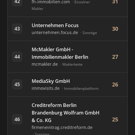
31
42
fh-immobilien.com
Einzelner
Makler
Unternehmen Focus
30
43
unternehmen.focus.de
Sonstige
McMakler GmbH -
27
44
Immobilienmakler Berlin
mcmakler.de
Maklerkette
MediaSky GmbH
26
45
immovisits.de
Immobilienplattform
Creditreform Berlin
Brandenburg Wolfram GmbH
25
46
& Co. KG
firmeneintrag.creditreform.de
Sonstige