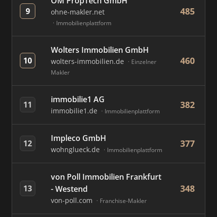
OM PropTech GmbH
485
9
ohne-makler.net
Immobilienplattform
Wolters Immobilien GmbH
460
10
wolters-immobilien.de
Einzelner
Makler
immobilie1 AG
382
11
immobilie1.de
Immobilienplattform
Impleco GmbH
377
12
wohnglueck.de
Immobilienplattform
von Poll Immobilien Frankfurt
348
13
- Westend
von-poll.com
Franchise-Makler