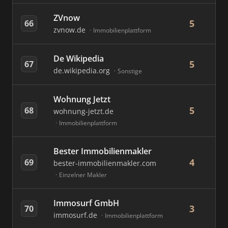
ZVnow
5
66
zvnow.de
Immobilienplattform
De Wikipedia
5
67
de.wikipedia.org
Sonstige
Wohnung Jetzt
5
68
wohnung-jetzt.de
Immobilienplattform
Bester Immobilienmakler
4
69
bester-immobilienmakler.com
Einzelner Makler
Immosurf GmbH
3
70
immosurf.de
Immobilienplattform