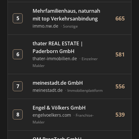
Mehrfamilienhaus, naturnah
665
5
mit top Verkehrsanbindung
immo.nw.de
Sonstige
thater REAL ESTATE |
Paderborn GmbH
581
6
thater-immobilien.de
Einzelner
Makler
meinestadt.de GmbH
556
7
meinestadt.de
Immobilienplattform
Engel & Völkers GmbH
539
8
engelvoelkers.com
Franchise-
Makler