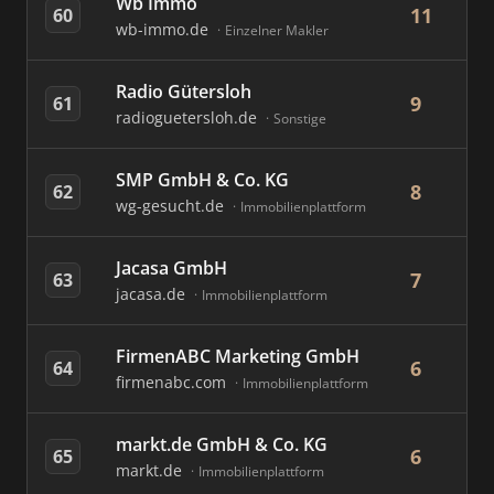
Wb Immo
11
60
wb-immo.de
Einzelner Makler
Radio Gütersloh
9
61
radioguetersloh.de
Sonstige
SMP GmbH & Co. KG
8
62
wg-gesucht.de
Immobilienplattform
Jacasa GmbH
7
63
jacasa.de
Immobilienplattform
FirmenABC Marketing GmbH
6
64
firmenabc.com
Immobilienplattform
markt.de GmbH & Co. KG
6
65
markt.de
Immobilienplattform