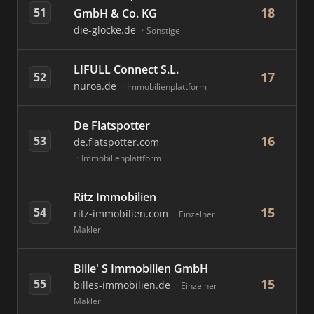
18
51
GmbH & Co. KG
die-glocke.de
Sonstige
LIFULL Connect S.L.
17
52
nuroa.de
Immobilienplattform
De Flatspotter
16
53
de.flatspotter.com
Immobilienplattform
Ritz Immobilien
15
54
ritz-immobilien.com
Einzelner
Makler
Bille' S Immobilien GmbH
15
55
billes-immobilien.de
Einzelner
Makler