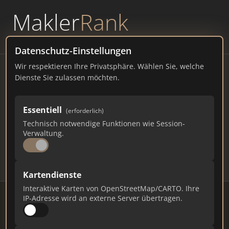
Makler
Rank
powered by
WAVEPOINT
Datenschutz-Einstellungen
Wir respektieren Ihre Privatsphäre. Wählen Sie, welche
Immobilienmakler Verl –
Dienste Sie zulassen möchten.
Ranking Juli 2026
Essentiell
(erforderlich)
NORDRHEIN-WESTFALEN
24.947 EINWOHNER
Technisch notwendige Funktionen wie Session-
72
628
18.840
Verwaltung.
Makler
Makler-Keywords
Max. Punkte
Kartendienste
Interaktive Karten von OpenStreetMap/CARTO. Ihre
IP-Adresse wird an externe Server übertragen.
Stand: Juli 2026