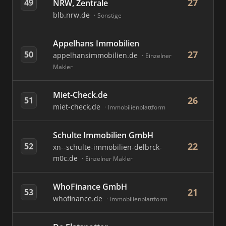
27
49
NRW, Zentrale
blb.nrw.de
Sonstige
Appelhans Immobilien
27
50
appelhansimmobilien.de
Einzelner
Makler
Miet-Check.de
26
51
miet-check.de
Immobilienplattform
Schulte Immobilien GmbH
22
52
xn--schulte-immobilien-delbrck-
m0c.de
Einzelner Makler
WhoFinance GmbH
21
53
whofinance.de
Immobilienplattform