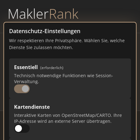
Makler
Rank
powered by
WAVEPOINT
Datenschutz-Einstellungen
Wir respektieren Ihre Privatsphäre. Wählen Sie, welche
Immobilienmakler Delbrück
Dienste Sie zulassen möchten.
– Ranking Juli 2026
Essentiell
(erforderlich)
NORDRHEIN-WESTFALEN
30.828 EINWOHNER
Technisch notwendige Funktionen wie Session-
81
490
14.700
Verwaltung.
Makler
Makler-Keywords
Max. Punkte
Kartendienste
Interaktive Karten von OpenStreetMap/CARTO. Ihre
IP-Adresse wird an externe Server übertragen.
Stand: Juli 2026