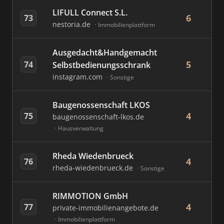
LIFULL Connect S.L.
6
73
nestoria.de
Immobilienplattform
Ausgedacht&Handgemacht
5
74
Selbstbedienungsschrank
instagram.com
Sonstige
Baugenossenschaft LKOS
4
75
baugenossenschaft-lkos.de
Hausverwaltung
Rheda Wiedenbrueck
4
76
rheda-wiedenbrueck.de
Sonstige
RIMMOTION GmbH
4
77
private-immobilienangebote.de
Immobilienplattform