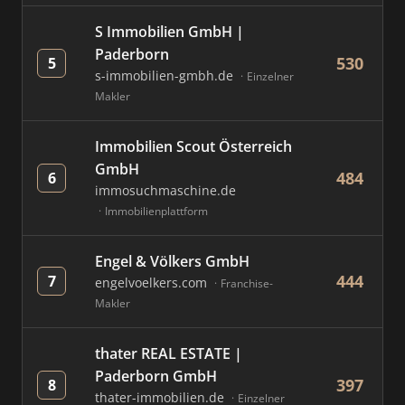
S Immobilien GmbH |
Paderborn
530
5
s-immobilien-gmbh.de
Einzelner
Makler
Immobilien Scout Österreich
GmbH
484
6
immosuchmaschine.de
Immobilienplattform
Engel & Völkers GmbH
444
7
engelvoelkers.com
Franchise-
Makler
thater REAL ESTATE |
Paderborn GmbH
397
8
thater-immobilien.de
Einzelner