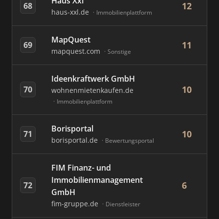
Haus Xxl
12
68
haus-xxl.de
Immobilienplattform
MapQuest
11
69
mapquest.com
Sonstige
Ideenkraftwerk GmbH
10
70
wohnenmietenkaufen.de
Immobilienplattform
Borisportal
10
71
borisportal.de
Bewertungsportal
FIM Finanz- und
Immobilienmanagement
6
72
GmbH
fim-gruppe.de
Dienstleister