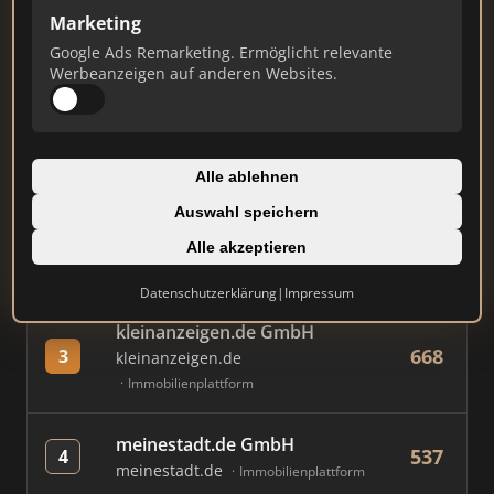
Marketing
Google Ads Remarketing. Ermöglicht relevante
#
MAKLER / FIRMA
PUNKTE
Werbeanzeigen auf anderen Websites.
Immobilien Scout GmbH
828
1
immobilienscout24.de
Alle ablehnen
Immobilienplattform
Auswahl speichern
AVIV Germany GmbH
Alle akzeptieren
706
2
immowelt.de
Immobilienplattform
Datenschutzerklärung
|
Impressum
kleinanzeigen.de GmbH
668
3
kleinanzeigen.de
Immobilienplattform
meinestadt.de GmbH
537
4
meinestadt.de
Immobilienplattform