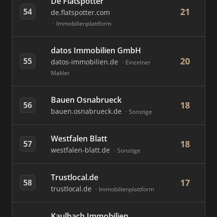
De Flatspotter
21
54
de.flatspotter.com
Immobilienplattform
datos Immobilien GmbH
20
55
datos-immobilien.de
Einzelner
Makler
Bauen Osnabrueck
18
56
bauen.osnabrueck.de
Sonstige
Westfalen Blatt
18
57
westfalen-blatt.de
Sonstige
Trustlocal.de
17
58
trustlocal.de
Immobilienplattform
Kaulbach Immobilien