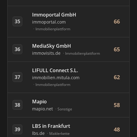
Immoportal GmbH
66
35
immoportal.com
Immobilienplattform
MediaSky GmbH
65
36
immovisits.de
Immobilienplattform
LIFULL Connect S.L.
62
37
immobilien.mitula.com
Immobilienplattform
Mapio
58
38
mapio.net
Sonstige
LBS in Frankfurt
48
39
lbs.de
Maklerkette