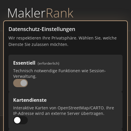
Makler
Rank
powered by
WAVEPOINT
Datenschutz-Einstellungen
Wir respektieren Ihre Privatsphäre. Wählen Sie, welche
Immobilienmakler
Dienste Sie zulassen möchten.
Salzkotten – Ranking Juli
Essentiell
(erforderlich)
2026
Technisch notwendige Funktionen wie Session-
Verwaltung.
NORDRHEIN-WESTFALEN
24.544 EINWOHNER
76
498
14.940
Kartendienste
Makler
Makler-Keywords
Max. Punkte
Interaktive Karten von OpenStreetMap/CARTO. Ihre
IP-Adresse wird an externe Server übertragen.