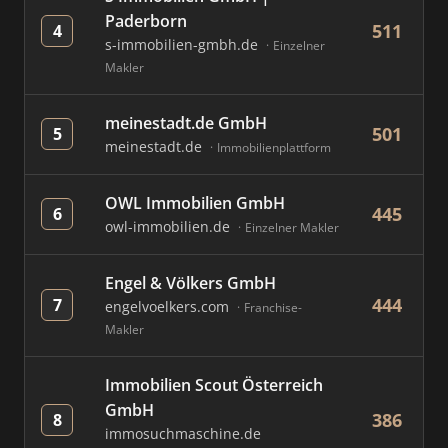
Paderborn
511
4
s-immobilien-gmbh.de
Einzelner
Makler
meinestadt.de GmbH
501
5
meinestadt.de
Immobilienplattform
OWL Immobilien GmbH
445
6
owl-immobilien.de
Einzelner Makler
Engel & Völkers GmbH
444
7
engelvoelkers.com
Franchise-
Makler
Immobilien Scout Österreich
GmbH
386
8
immosuchmaschine.de