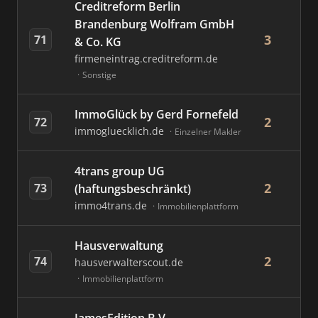
Creditreform Berlin
Brandenburg Wolfram GmbH
3
71
& Co. KG
firmeneintrag.creditreform.de
Sonstige
ImmoGlück by Gerd Fornefeld
2
72
immogluecklich.de
Einzelner Makler
4trans group UG
2
73
(haftungsbeschränkt)
immo4trans.de
Immobilienplattform
Hausverwaltung
2
74
hausverwalterscout.de
Immobilienplattform