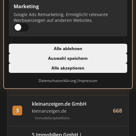
Marketing
Stand: Juli 2026
Google Ads Remarketing. Ermöglicht relevante
Werbeanzeigen auf anderen Websites.
#
MAKLER / FIRMA
PUNKTE
Immobilien Scout GmbH
Alle ablehnen
854
1
immobilienscout24.de
Auswahl speichern
Immobilienplattform
Alle akzeptieren
AVIV Germany GmbH
Datenschutzerklärung
|
Impressum
802
2
immowelt.de
Immobilienplattform
kleinanzeigen.de GmbH
668
3
kleinanzeigen.de
Immobilienplattform
S Immobilien GmbH |