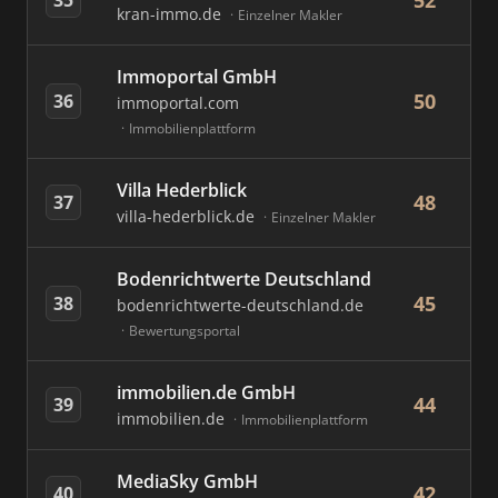
52
kran-immo.de
Einzelner Makler
Immoportal GmbH
50
36
immoportal.com
Immobilienplattform
Villa Hederblick
48
37
villa-hederblick.de
Einzelner Makler
Bodenrichtwerte Deutschland
45
38
bodenrichtwerte-deutschland.de
Bewertungsportal
immobilien.de GmbH
44
39
immobilien.de
Immobilienplattform
MediaSky GmbH
42
40