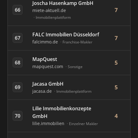
Joscha Hasenkamp GmbH
7
66
miete-aktuell.de
Immobilienplattform
FALC Immobilien Düsseldorf
7
67
falcimmo.de
Franchise-Makler
MapQuest
5
68
mapquest.com
Sonstige
Jacasa GmbH
5
69
jacasa.de
Immobilienplattform
Lilie Immobilienkonzepte
4
70
GmbH
lilie.immobilien
Einzelner Makler