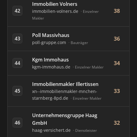
Immobilien Volners
38
42
immobilien-volners.de
Einzelner
Makler
Poll Massivhaus
36
43
poll-gruppe.com
Bauträger
Kgm Immohaus
34
44
kgm-immohaus.de
Einzelner Makler
Immobilienmakler Illertissen
33
45
xn--immobilienmakler-mnchen-
starnberg-8pd.de
Einzelner Makler
Unternehmensgruppe Haag
32
46
GmbH
haag-versichert.de
Dienstleister