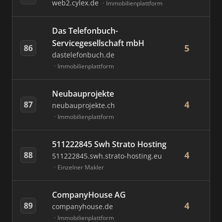
web2.cylex.de
Immobilienplattform
Das Telefonbuch-
Servicegesellschaft mbH
5
86
dastelefonbuch.de
Immobilienplattform
Neubauprojekte
4
87
neubauprojekte.ch
Immobilienplattform
511222845 Swh Strato Hosting
4
88
511222845.swh.strato-hosting.eu
Einzelner Makler
CompanyHouse AG
4
89
companyhouse.de
Immobilienplattform