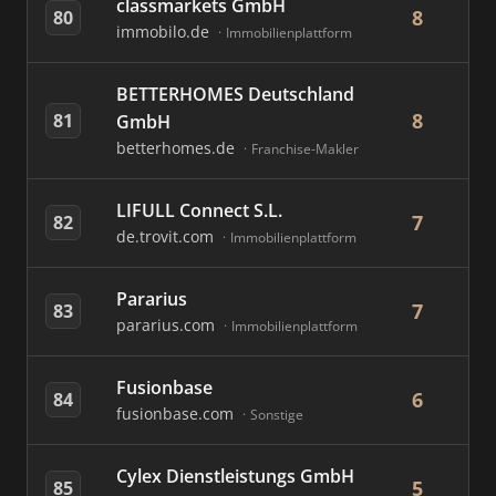
classmarkets GmbH
8
80
immobilo.de
Immobilienplattform
BETTERHOMES Deutschland
8
81
GmbH
betterhomes.de
Franchise-Makler
LIFULL Connect S.L.
7
82
de.trovit.com
Immobilienplattform
Pararius
7
83
pararius.com
Immobilienplattform
Fusionbase
6
84
fusionbase.com
Sonstige
Cylex Dienstleistungs GmbH
5
85