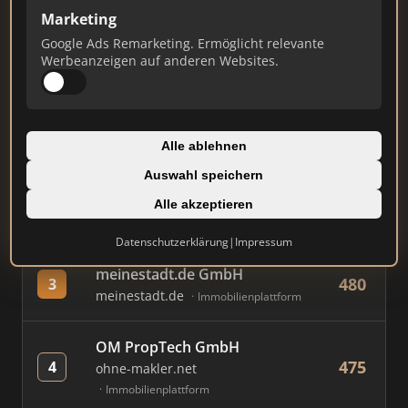
Marketing
Google Ads Remarketing. Ermöglicht relevante
#
MAKLER / FIRMA
PUNKTE
Werbeanzeigen auf anderen Websites.
Immobilien Scout GmbH
876
1
immobilienscout24.de
Alle ablehnen
Immobilienplattform
Auswahl speichern
AVIV Germany GmbH
Alle akzeptieren
776
2
immowelt.de
Immobilienplattform
Datenschutzerklärung
|
Impressum
meinestadt.de GmbH
480
3
meinestadt.de
Immobilienplattform
OM PropTech GmbH
475
4
ohne-makler.net
Immobilienplattform