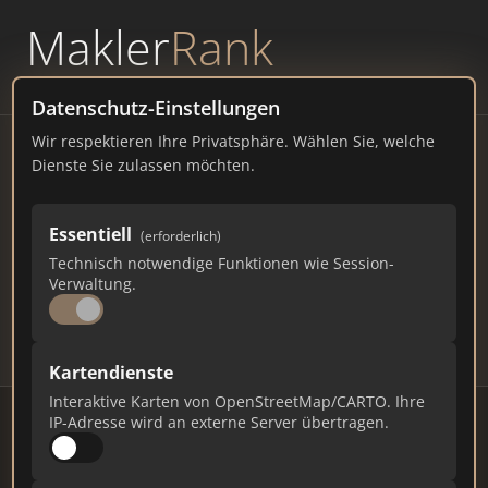
Makler
Rank
powered by
WAVEPOINT
Datenschutz-Einstellungen
Wir respektieren Ihre Privatsphäre. Wählen Sie, welche
Immobilienmakler Haag –
Dienste Sie zulassen möchten.
Ranking Juli 2026
Essentiell
(erforderlich)
BAYERN
961 EINWOHNER
Technisch notwendige Funktionen wie Session-
96
473
14.190
Verwaltung.
Makler
Makler-Keywords
Max. Punkte
Kartendienste
Interaktive Karten von OpenStreetMap/CARTO. Ihre
IP-Adresse wird an externe Server übertragen.
Stand: Juli 2026