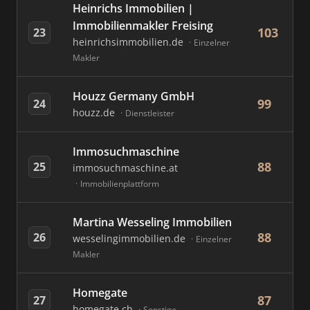
Heinrichs Immobilien |
Immobilienmakler Freising
103
23
heinrichsimmobilien.de
Einzelner
Makler
Houzz Germany GmbH
99
24
houzz.de
Dienstleister
Immosuchmaschine
88
25
immosuchmaschine.at
Immobilienplattform
Martina Wesseling Immobilien
88
26
wesselingimmobilien.de
Einzelner
Makler
Homegate
87
27
homegate.ch
Sonstige