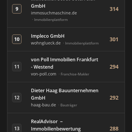
GmbH
314
9
immosuchmaschine.de
Immobilienplattform
Impleco GmbH
301
10
wohnglueck.de
Immobilienplattform
von Poll Immobilien Frankfurt
294
11
- Westend
von-poll.com
Franchise-Makler
Dieter Haag Bauunternehmen
292
12
GmbH
haag-bau.de
Bauträger
RealAdvisor －
288
13
Immobilienbewertung