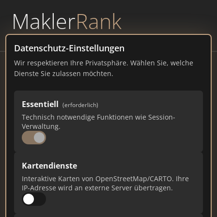
Makler
Rank
powered by
WAVEPOINT
Datenschutz-Einstellungen
Wir respektieren Ihre Privatsphäre. Wählen Sie, welche
Haag Immobilien
Dienste Sie zulassen möchten.
haag-immobilien.de
Essentiell
344
1
10
(erforderlich)
Technisch notwendige Funktionen wie Session-
Verwaltung.
Gesamtpunkte
Städte
Top 10 Rankings
Kartendienste
Ist das Ihr Unternehmen?
Interaktive Karten von OpenStreetMap/CARTO. Ihre
Verifizieren Sie Ihr Profil, bearbeiten Sie Ihre
IP-Adresse wird an externe Server übertragen.
Daten und erhalten Sie monatliche Ranking-
Updates.
Profil beanspruchen