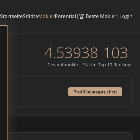
Startseite
Städte
Makler
Potential
|
🏆 Beste Makler
|
Login
4.539
38
103
Gesamtpunkte
Städte
Top 10 Rankings
Profil beanspruchen