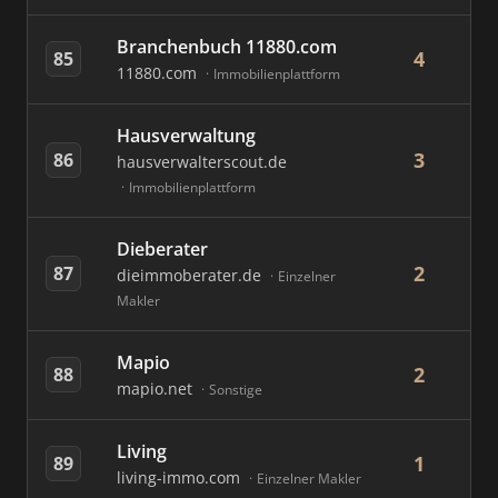
Branchenbuch 11880.com
4
85
11880.com
Immobilienplattform
Hausverwaltung
3
86
hausverwalterscout.de
Immobilienplattform
Dieberater
2
87
dieimmoberater.de
Einzelner
Makler
Mapio
2
88
mapio.net
Sonstige
Living
1
89
living-immo.com
Einzelner Makler