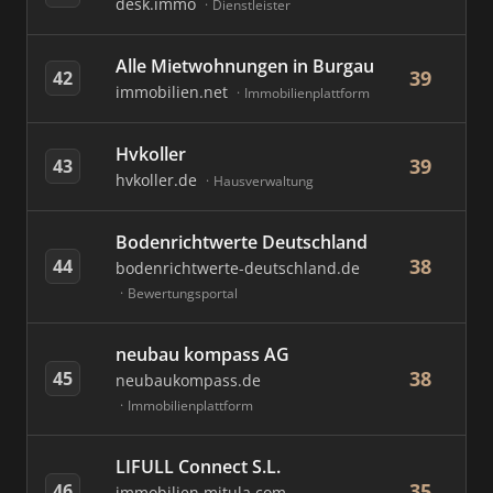
desk.immo
Dienstleister
Alle Mietwohnungen in Burgau
39
42
immobilien.net
Immobilienplattform
Hvkoller
39
43
hvkoller.de
Hausverwaltung
Bodenrichtwerte Deutschland
38
44
bodenrichtwerte-deutschland.de
Bewertungsportal
neubau kompass AG
38
45
neubaukompass.de
Immobilienplattform
LIFULL Connect S.L.
35
46
immobilien.mitula.com