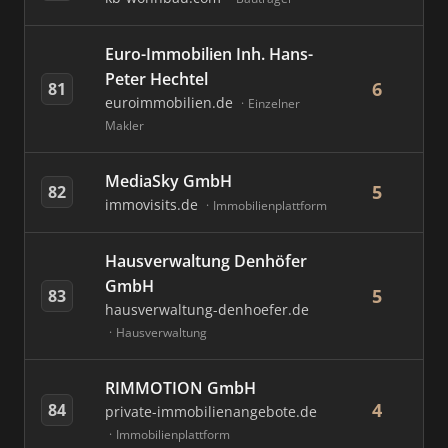
Euro-Immobilien Inh. Hans-
Peter Hechtel
6
81
euroimmobilien.de
Einzelner
Makler
MediaSky GmbH
5
82
immovisits.de
Immobilienplattform
Hausverwaltung Denhöfer
GmbH
5
83
hausverwaltung-denhoefer.de
Hausverwaltung
RIMMOTION GmbH
4
84
private-immobilienangebote.de
Immobilienplattform