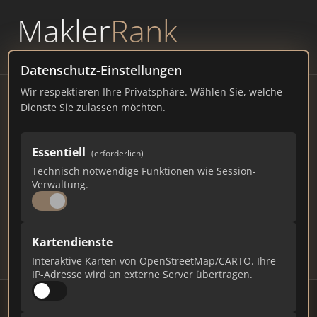
Makler
Rank
powered by
WAVEPOINT
Datenschutz-Einstellungen
Wir respektieren Ihre Privatsphäre. Wählen Sie, welche
Immobilienmakler
Dienste Sie zulassen möchten.
Pfaffenhofen – Ranking Juli
Essentiell
(erforderlich)
2026
Technisch notwendige Funktionen wie Session-
Verwaltung.
BADEN-WÜRTTEMBERG
2.370 EINWOHNER
90
551
16.530
Kartendienste
Makler
Makler-Keywords
Max. Punkte
Interaktive Karten von OpenStreetMap/CARTO. Ihre
IP-Adresse wird an externe Server übertragen.