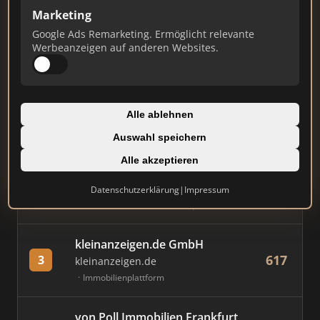
Marketing
Stand: Juli 2026
Google Ads Remarketing. Ermöglicht relevante
Werbeanzeigen auf anderen Websites.
#
MAKLER / FIRMA
PUNKTE
Immobilien Scout GmbH
Alle ablehnen
840
1
immobilienscout24.de
Auswahl speichern
Immobilienplattform
Alle akzeptieren
AVIV Germany GmbH
Datenschutzerklärung
|
Impressum
740
2
immowelt.de
Immobilienplattform
kleinanzeigen.de GmbH
617
3
kleinanzeigen.de
Immobilienplattform
von Poll Immobilien Frankfurt