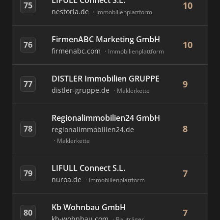
LIFULL Connect S.L.
10
75
nestoria.de
Immobilienplattform
FirmenABC Marketing GmbH
10
76
firmenabc.com
Immobilienplattform
DISTLER Immobilien GRUPPE
9
77
distler-gruppe.de
Maklerkette
Regionalimmobilien24 GmbH
8
78
regionalimmobilien24.de
Maklerkette
LIFULL Connect S.L.
7
79
nuroa.de
Immobilienplattform
Kb Wohnbau GmbH
7
80
kb-wohnbau.com
Bauträger