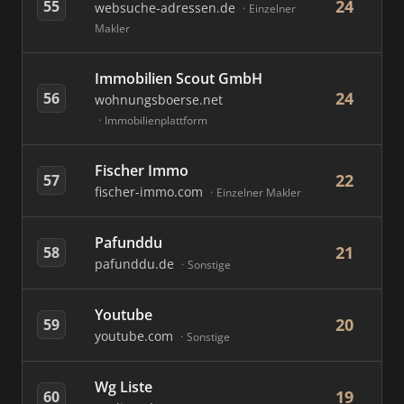
24
55
websuche-adressen.de
Einzelner
Makler
Immobilien Scout GmbH
24
56
wohnungsboerse.net
Immobilienplattform
Fischer Immo
22
57
fischer-immo.com
Einzelner Makler
Pafunddu
21
58
pafunddu.de
Sonstige
Youtube
20
59
youtube.com
Sonstige
Wg Liste
19
60