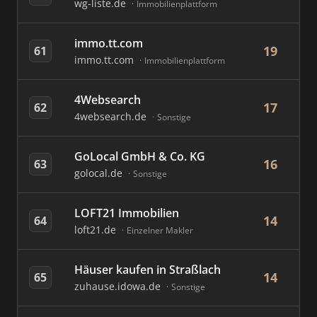
wg-liste.de
Immobilienplattform
immo.tt.com
19
61
immo.tt.com
Immobilienplattform
4Websearch
17
62
4websearch.de
Sonstige
GoLocal GmbH & Co. KG
16
63
golocal.de
Sonstige
LOFT21 Immobilien
14
64
loft21.de
Einzelner Makler
Häuser kaufen in Straßlach
14
65
zuhause.idowa.de
Sonstige