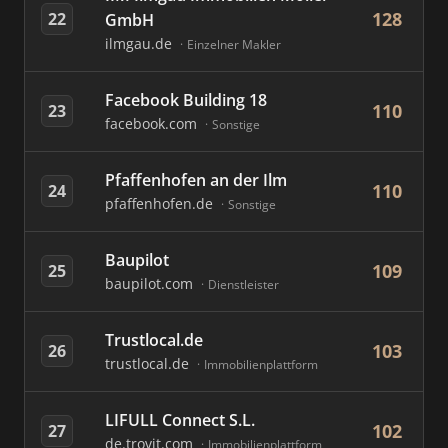
128
22
GmbH
ilmgau.de
Einzelner Makler
Facebook Building 18
110
23
facebook.com
Sonstige
Pfaffenhofen an der Ilm
110
24
pfaffenhofen.de
Sonstige
Baupilot
109
25
baupilot.com
Dienstleister
Trustlocal.de
103
26
trustlocal.de
Immobilienplattform
LIFULL Connect S.L.
102
27
de.trovit.com
Immobilienplattform