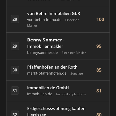
von Behm Immobilien GbR
100
28
von-behm-immo.de
Einzelner
Makler
𝗕𝗲𝗻𝗻𝘆 𝗦𝗼𝗺𝗺𝗲𝗿 -
95
29
Immobilienmakler
bennysommer.de
Einzelner Makler
Pfaffenhofen an der Roth
85
30
markt-pfaffenhofen.de
Sonstige
immobilien.de GmbH
81
31
immobilien.de
Immobilienplattform
Erdgeschosswohnung kaufen
80
32
Illertissen