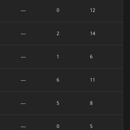
—
0
12
—
2
14
—
1
6
—
6
11
—
5
8
—
0
5