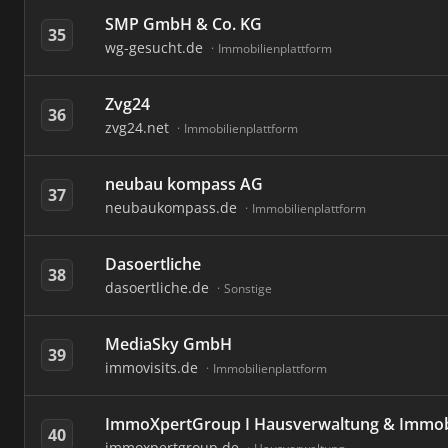
SMP GmbH & Co. KG
35
wg-gesucht.de
Immobilienplattform
Zvg24
36
zvg24.net
Immobilienplattform
neubau kompass AG
37
neubaukompass.de
Immobilienplattform
Dasoertliche
38
dasoertliche.de
Sonstige
MediaSky GmbH
39
immovisits.de
Immobilienplattform
ImmoXpertGroup I Hausverwaltung & Immob
40
immoxpertgroup.de