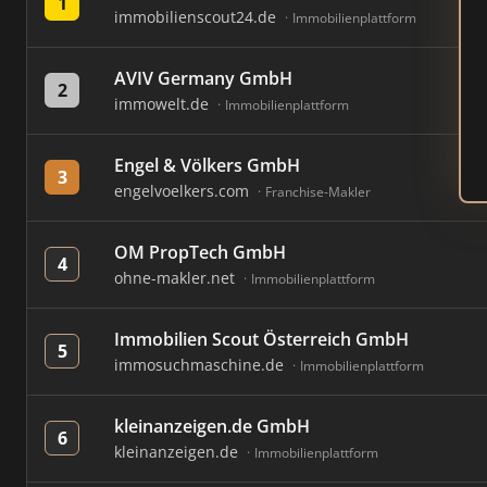
1
immobilienscout24.de
Immobilienplattform
AVIV Germany GmbH
2
immowelt.de
Immobilienplattform
Engel & Völkers GmbH
3
engelvoelkers.com
Franchise-Makler
OM PropTech GmbH
4
ohne-makler.net
Immobilienplattform
Immobilien Scout Österreich GmbH
5
immosuchmaschine.de
Immobilienplattform
kleinanzeigen.de GmbH
6
kleinanzeigen.de
Immobilienplattform