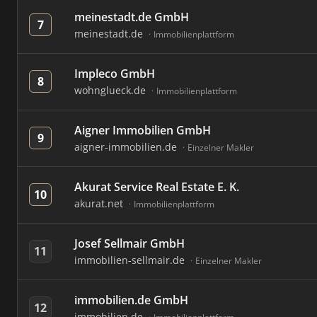
meinestadt.de GmbH
7
meinestadt.de
Immobilienplattform
Impleco GmbH
8
wohnglueck.de
Immobilienplattform
Aigner Immobilien GmbH
9
aigner-immobilien.de
Einzelner Makler
Akurat Service Real Estate E. K.
10
akurat.net
Immobilienplattform
Josef Sellmair GmbH
11
immobilien-sellmair.de
Einzelner Makler
immobilien.de GmbH
12
immobilien.de