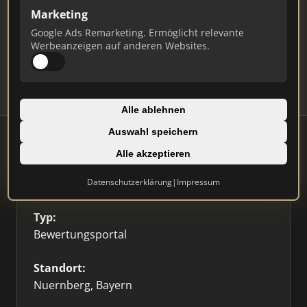
Ist das Ihr Unternehmen?
Marketing
Verifizieren Sie Ihr Profil, bearbeiten Sie Ihre
Google Ads Remarketing. Ermöglicht relevante
Daten und erhalten Sie monatliche Ranking-
Werbeanzeigen auf anderen Websites.
Updates.
Profil beanspruchen
Alle ablehnen
Auswahl speichern
Alle akzeptieren
Firmenprofil
⭐ Etabliert
🥇 Top 3
Datenschutzerklärung
|
Impressum
Typ:
Bewertungsportal
Standort:
Nuernberg, Bayern