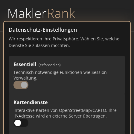
Makler
Rank
powered by
WAVEPOINT
Datenschutz-Einstellungen
Wir respektieren Ihre Privatsphäre. Wählen Sie, welche
Kirchner & Kollegen
Dienste Sie zulassen möchten.
Sachverständigenbüro für
Immobilienbewertung
Essentiell
(erforderlich)
Frankenstraße 152, 90461 Nuernberg
Technisch notwendige Funktionen wie Session-
Verwaltung.
kirchner-immobilienbewertung.de
13.059
313
234
Kartendienste
Interaktive Karten von OpenStreetMap/CARTO. Ihre
Gesamtpunkte
Städte
Top 10 Rankings
IP-Adresse wird an externe Server übertragen.