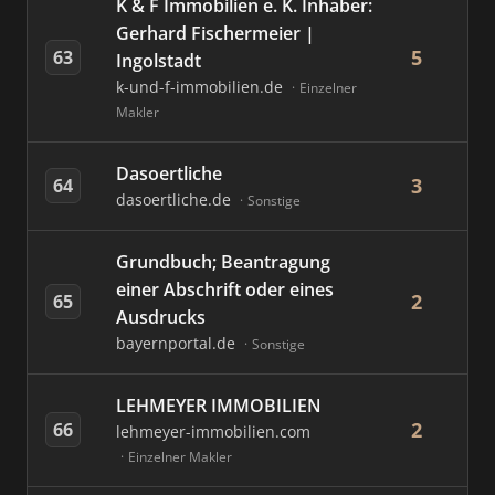
K & F Immobilien e. K. Inhaber:
Gerhard Fischermeier |
5
63
Ingolstadt
k-und-f-immobilien.de
Einzelner
Makler
Dasoertliche
3
64
dasoertliche.de
Sonstige
Grundbuch; Beantragung
einer Abschrift oder eines
2
65
Ausdrucks
bayernportal.de
Sonstige
LEHMEYER IMMOBILIEN
2
66
lehmeyer-immobilien.com
Einzelner Makler