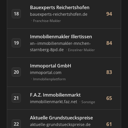
Bauexperts Reichertshofen
94
18
bauexperts-reichertshofen.de
Franchise-Makler
Immobilienmakler Illertissen
84
19
xn--immobilienmakler-mnchen-
starnberg-8pd.de
Einzelner Makler
Immoportal GmbH
83
20
immoportal.com
Immobilienplattform
F.A.Z. Immobilienmarkt
65
21
immobilienmarkt.faz.net
Sonstige
Aktuelle Grundstueckspreise
61
22
aktuelle-grundstueckspreise.de