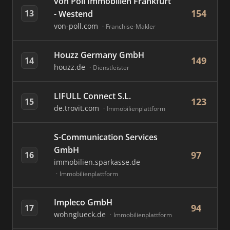
von Poll Immobilien Frankfurt
154
13
- Westend
von-poll.com
Franchise-Makler
Houzz Germany GmbH
149
14
houzz.de
Dienstleister
LIFULL Connect S.L.
123
15
de.trovit.com
Immobilienplattform
S-Communication Services
GmbH
97
16
immobilien.sparkasse.de
Immobilienplattform
Impleco GmbH
94
17
wohnglueck.de
Immobilienplattform