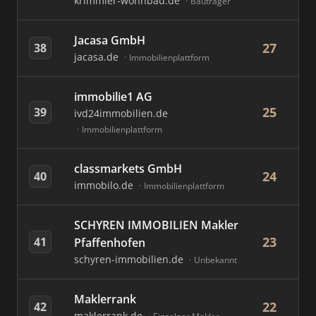
krimmler-wohnbau.de
Bauträger
Jacasa GmbH
27
38
jacasa.de
Immobilienplattform
immobilie1 AG
25
39
ivd24immobilien.de
Immobilienplattform
classmarkets GmbH
24
40
immobilo.de
Immobilienplattform
SCHYREN IMMOBILIEN Makler
23
41
Pfaffenhofen
schyren-immobilien.de
Unbekannt
Maklerrank
22
42
maklerrank.de