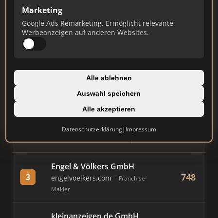
Marketing
Stand: Juli 2026
Google Ads Remarketing. Ermöglicht relevante
Werbeanzeigen auf anderen Websites.
#
MAKLER / FIRMA
PUNKTE
Immobilien Scout GmbH
Alle ablehnen
888
1
immobilienscout24.de
Auswahl speichern
Immobilienplattform
Alle akzeptieren
AVIV Germany GmbH
Datenschutzerklärung
|
Impressum
844
2
immowelt.de
Immobilienplattform
Engel & Völkers GmbH
748
3
engelvoelkers.com
Franchise-
Makler
kleinanzeigen.de GmbH