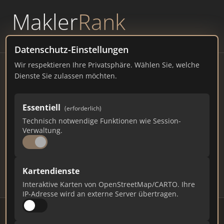
Makler
Rank
powered by
WAVEPOINT
Datenschutz-Einstellungen
Wir respektieren Ihre Privatsphäre. Wählen Sie, welche
Immobilienmakler
Dienste Sie zulassen möchten.
Reichertshofen – Ranking
Essentiell
(erforderlich)
Juli 2026
Technisch notwendige Funktionen wie Session-
Verwaltung.
BAYERN
8.000 EINWOHNER
68
390
11.700
Kartendienste
Makler
Makler-Keywords
Max. Punkte
Interaktive Karten von OpenStreetMap/CARTO. Ihre
IP-Adresse wird an externe Server übertragen.