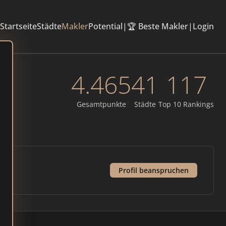
Startseite
Städte
Makler
Potential
|
🏆 Beste Makler
|
Login
4.465
41
117
Gesamtpunkte
Städte
Top 10 Rankings
Profil beanspruchen