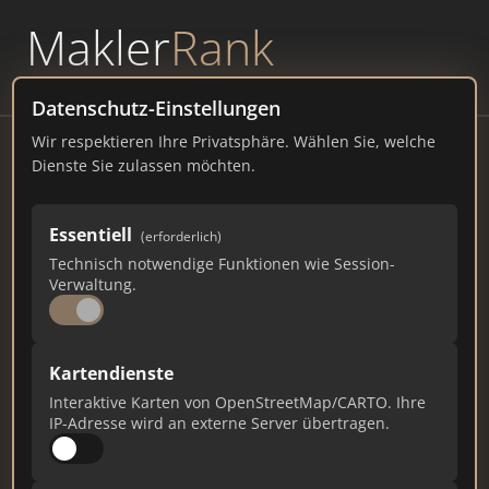
Makler
Rank
powered by
WAVEPOINT
Datenschutz-Einstellungen
Wir respektieren Ihre Privatsphäre. Wählen Sie, welche
M Immobilien Nachrichten
Dienste Sie zulassen möchten.
Theatergasse 4, 10680 Leserservice
Essentiell
(erforderlich)
m.immobilien.nachrichten.at
Technisch notwendige Funktionen wie Session-
Verwaltung.
1.774
15
56
Gesamtpunkte
Städte
Top 10 Rankings
Kartendienste
Interaktive Karten von OpenStreetMap/CARTO. Ihre
IP-Adresse wird an externe Server übertragen.
Ist das Ihr Unternehmen?
Verifizieren Sie Ihr Profil, bearbeiten Sie Ihre
Daten und erhalten Sie monatliche Ranking-