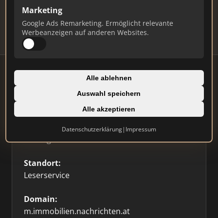
Updates.
Marketing
Profil beanspruchen
Google Ads Remarketing. Ermöglicht relevante
Werbeanzeigen auf anderen Websites.
Alle ablehnen
Auswahl speichern
Firmenprofil
⭐ Etabliert
🥇 Top 3
Alle akzeptieren
Typ:
Datenschutzerklärung
|
Impressum
Sonstige
Standort:
Leserservice
Domain:
m.immobilien.nachrichten.at