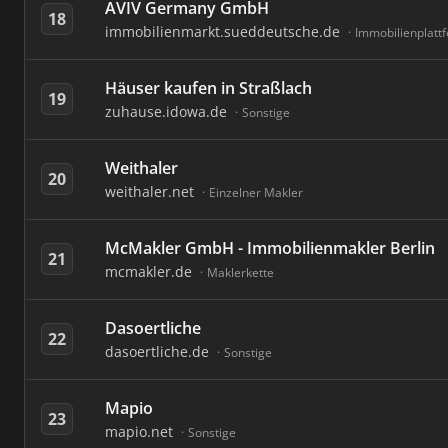
AVIV Germany GmbH
18
immobilienmarkt.sueddeutsche.de
Immobilienplatt
Häuser kaufen in Straßlach
19
zuhause.idowa.de
Sonstige
Weithaler
20
weithaler.net
Einzelner Makler
McMakler GmbH - Immobilienmakler Berlin
21
mcmakler.de
Maklerkette
Dasoertliche
22
dasoertliche.de
Sonstige
Mapio
23
mapio.net
Sonstige