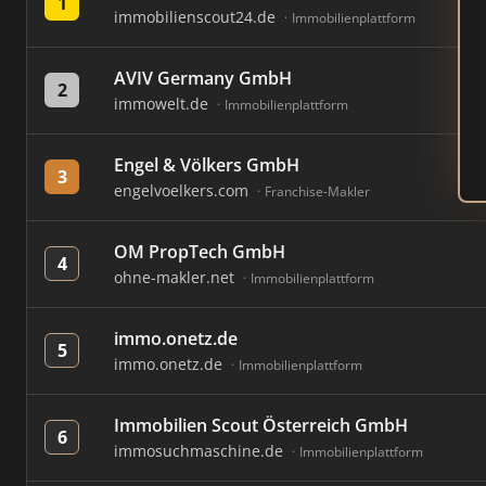
1
immobilienscout24.de
Immobilienplattform
AVIV Germany GmbH
2
immowelt.de
Immobilienplattform
Engel & Völkers GmbH
3
engelvoelkers.com
Franchise-Makler
OM PropTech GmbH
4
ohne-makler.net
Immobilienplattform
immo.onetz.de
5
immo.onetz.de
Immobilienplattform
Immobilien Scout Österreich GmbH
6
immosuchmaschine.de
Immobilienplattform