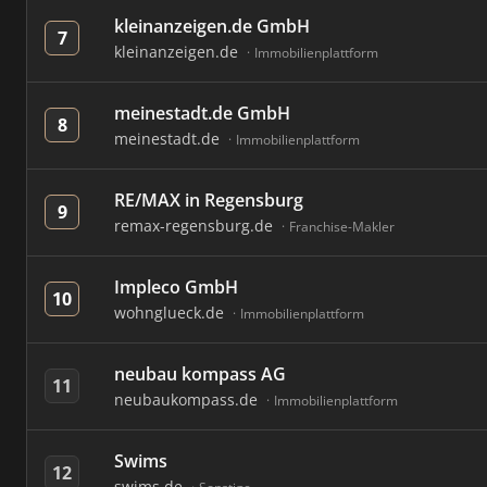
kleinanzeigen.de GmbH
7
kleinanzeigen.de
Immobilienplattform
meinestadt.de GmbH
8
meinestadt.de
Immobilienplattform
RE/MAX in Regensburg
9
remax-regensburg.de
Franchise-Makler
Impleco GmbH
10
wohnglueck.de
Immobilienplattform
neubau kompass AG
11
neubaukompass.de
Immobilienplattform
Swims
12
swims.de