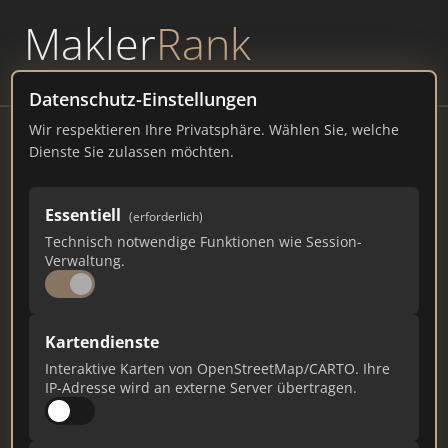
Makler
Rank
powered by
WAVEPOINT
Datenschutz-Einstellungen
Wir respektieren Ihre Privatsphäre. Wählen Sie, welche
OBERMEIER Immobilien |
Dienste Sie zulassen möchten.
Immobilienmakler Regensburg
Straße 170a, 93059 Regensburg Tel
Essentiell
(erforderlich)
Technisch notwendige Funktionen wie Session-
obermeier-immobilien.de
Verwaltung.
8.109
35
215
Kartendienste
Gesamtpunkte
Städte
Top 10 Rankings
Interaktive Karten von OpenStreetMap/CARTO. Ihre
IP-Adresse wird an externe Server übertragen.
Ist das Ihr Unternehmen?
Verifizieren Sie Ihr Profil, bearbeiten Sie Ihre