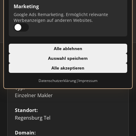
Marketing
Daten und erhalten Sie monatliche Ranking-
Updates.
Google Ads Remarketing. Ermöglicht relevante
Werbeanzeigen auf anderen Websites.
Profil beanspruchen
Alle ablehnen
Auswahl speichern
Alle akzeptieren
Firmenprofil
⭐ Etabliert
🥇 Top 3
Datenschutzerklärung
|
Impressum
Typ:
Einzelner Makler
Standort:
Regensburg Tel
Domain: