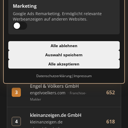
Marketing
Google Ads Remarketing. Ermöglicht relevante
#
MAKLER / FIRMA
PUNKTE
Werbeanzeigen auf anderen Websites.
Immobilien Scout GmbH
879
1
immobilienscout24.de
Alle ablehnen
Immobilienplattform
Auswahl speichern
AVIV Germany GmbH
Alle akzeptieren
768
2
immowelt.de
Immobilienplattform
Datenschutzerklärung
|
Impressum
Engel & Völkers GmbH
652
3
engelvoelkers.com
Franchise-
Makler
kleinanzeigen.de GmbH
618
4
kleinanzeigen.de