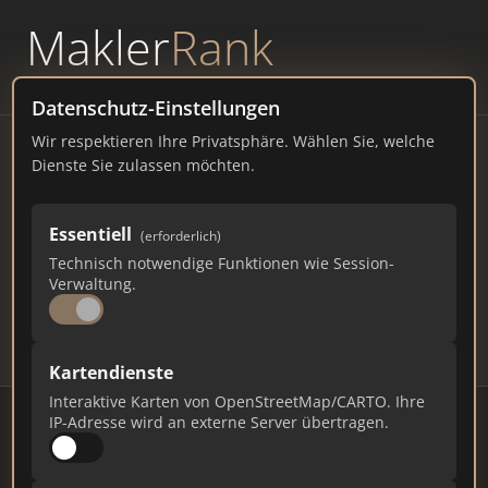
Makler
Rank
powered by
WAVEPOINT
Datenschutz-Einstellungen
Wir respektieren Ihre Privatsphäre. Wählen Sie, welche
Immobilienmakler Bad
Dienste Sie zulassen möchten.
Abbach – Ranking Juli 2026
Essentiell
(erforderlich)
BAYERN
7.585 EINWOHNER
Technisch notwendige Funktionen wie Session-
76
598
17.940
Verwaltung.
Makler
Makler-Keywords
Max. Punkte
Kartendienste
Interaktive Karten von OpenStreetMap/CARTO. Ihre
IP-Adresse wird an externe Server übertragen.
Stand: Juli 2026