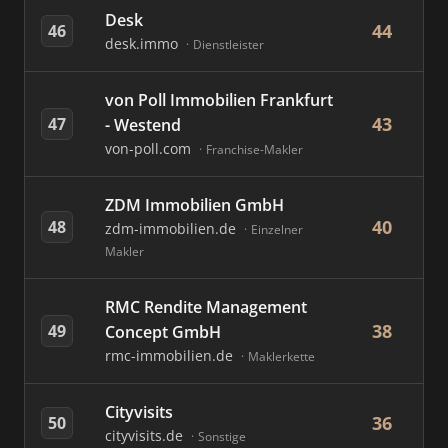
Desk
44
46
desk.immo
Dienstleister
von Poll Immobilien Frankfurt
43
47
- Westend
von-poll.com
Franchise-Makler
ZDM Immobilien GmbH
40
48
zdm-immobilien.de
Einzelner
Makler
RMC Rendite Management
38
49
Concept GmbH
rmc-immobilien.de
Maklerkette
Cityvisits
36
50
cityvisits.de
Sonstige