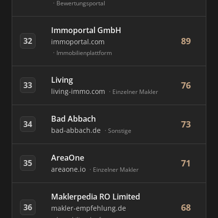
Bewertungsportal
Immoportal GmbH
89
32
immoportal.com
Immobilienplattform
Living
76
33
living-immo.com
Einzelner Makler
Bad Abbach
73
34
bad-abbach.de
Sonstige
AreaOne
71
35
areaone.io
Einzelner Makler
Maklerpedia RO Limited
68
36
makler-empfehlung.de