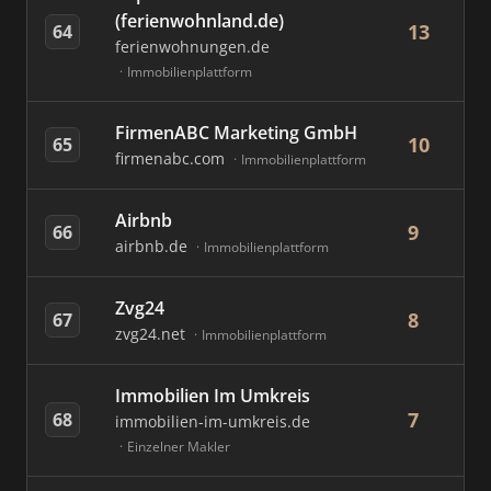
(ferienwohnland.de)
13
64
ferienwohnungen.de
Immobilienplattform
FirmenABC Marketing GmbH
10
65
firmenabc.com
Immobilienplattform
Airbnb
9
66
airbnb.de
Immobilienplattform
Zvg24
8
67
zvg24.net
Immobilienplattform
Immobilien Im Umkreis
7
68
immobilien-im-umkreis.de
Einzelner Makler