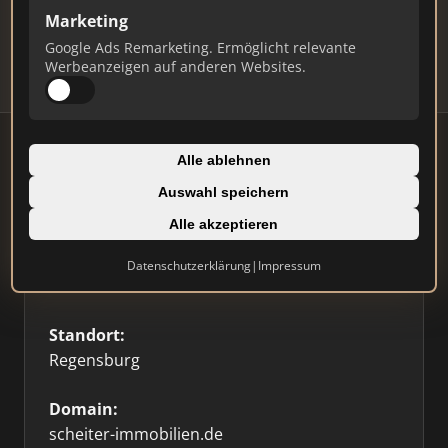
Updates.
Marketing
Profil beanspruchen
Google Ads Remarketing. Ermöglicht relevante
Werbeanzeigen auf anderen Websites.
Alle ablehnen
Auswahl speichern
Firmenprofil
⭐ Etabliert
🥇 Top 3
Alle akzeptieren
Typ:
Datenschutzerklärung
|
Impressum
Einzelner Makler
Standort:
Regensburg
Domain:
scheiter-immobilien.de