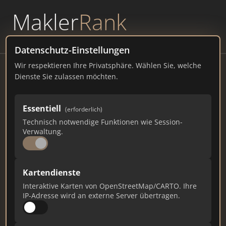
Makler
Rank
powered by
WAVEPOINT
Datenschutz-Einstellungen
Wir respektieren Ihre Privatsphäre. Wählen Sie, welche
SCHEITER IMMOBILIEN GmbH
Dienste Sie zulassen möchten.
Clermont-Ferrand-Allee 34, 93049 Regensburg
Essentiell
(erforderlich)
scheiter-immobilien.de
Technisch notwendige Funktionen wie Session-
Verwaltung.
1.226
16
18
Gesamtpunkte
Städte
Top 10 Rankings
Kartendienste
Interaktive Karten von OpenStreetMap/CARTO. Ihre
IP-Adresse wird an externe Server übertragen.
Ist das Ihr Unternehmen?
Verifizieren Sie Ihr Profil, bearbeiten Sie Ihre
Daten und erhalten Sie monatliche Ranking-