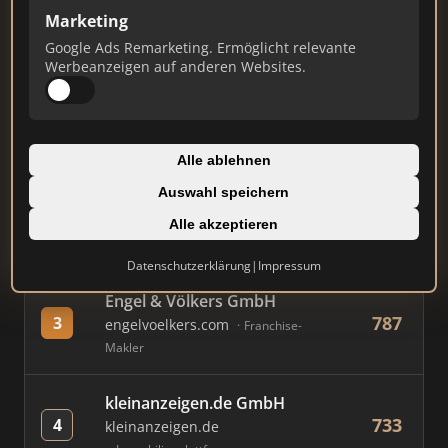
Marketing
Google Ads Remarketing. Ermöglicht relevante
#
MAKLER / FIRMA
PUNKTE
Werbeanzeigen auf anderen Websites.
Immobilien Scout GmbH
850
1
immobilienscout24.de
Alle ablehnen
Immobilienplattform
Auswahl speichern
AVIV Germany GmbH
Alle akzeptieren
813
2
immowelt.de
Immobilienplattform
Datenschutzerklärung
|
Impressum
Engel & Völkers GmbH
787
3
engelvoelkers.com
Franchise-
Makler
kleinanzeigen.de GmbH
733
4
kleinanzeigen.de