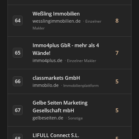
Weßling Immobilien
8
64
wesslingimmobilien.de
Einzelner
Makler
Immo4plus GbR - mehr als 4
7
65
Wände!
immo4plus.de
Einzelner Makler
classmarkets GmbH
5
66
immobilo.de
Immobilienplattform
Gelbe Seiten Marketing
5
67
Gesellschaft mbH
gelbeseiten.de
Sonstige
LIFULL Connect S.L.
5
68