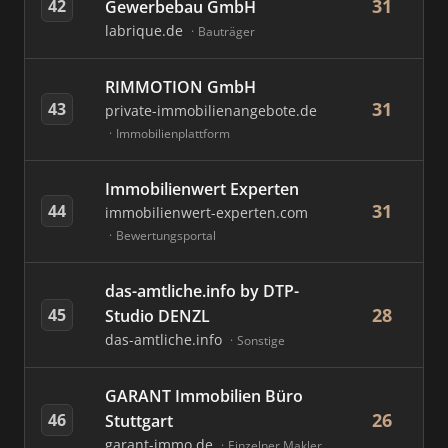
31
42
Gewerbebau GmbH
labrique.de
Bauträger
RIMMOTION GmbH
31
43
private-immobilienangebote.de
Immobilienplattform
Immobilienwert Experten
31
44
immobilienwert-experten.com
Bewertungsportal
das-amtliche.info by DTP-
28
45
Studio DENZL
das-amtliche.info
Sonstige
GARANT Immobilien Büro
26
46
Stuttgart
garant-immo.de
Einzelner Makler