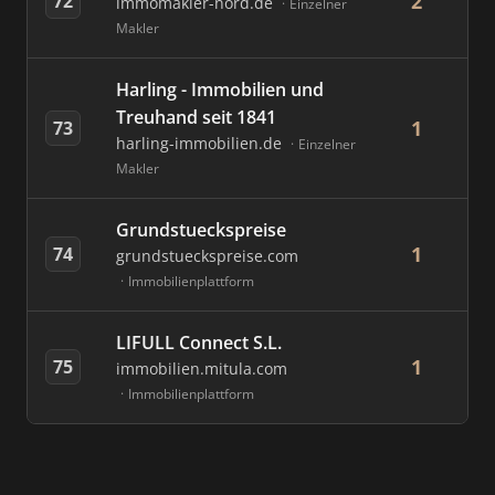
2
72
immomakler-nord.de
Einzelner
Makler
Harling - Immobilien und
Treuhand seit 1841
1
73
harling-immobilien.de
Einzelner
Makler
Grundstueckspreise
1
74
grundstueckspreise.com
Immobilienplattform
LIFULL Connect S.L.
1
75
immobilien.mitula.com
Immobilienplattform