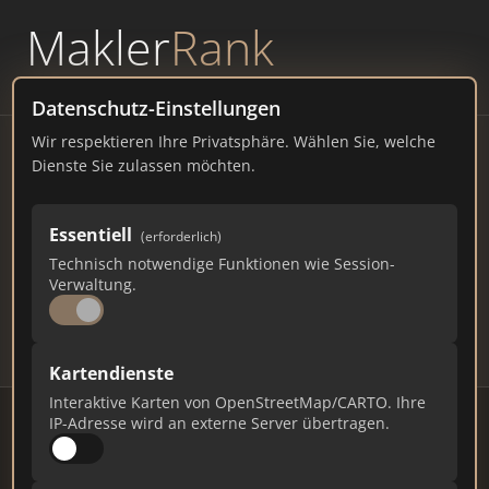
Makler
Rank
powered by
WAVEPOINT
Datenschutz-Einstellungen
Wir respektieren Ihre Privatsphäre. Wählen Sie, welche
Immobilienmakler Pentling
Dienste Sie zulassen möchten.
– Ranking Juli 2026
Essentiell
(erforderlich)
BAYERN
5.619 EINWOHNER
Technisch notwendige Funktionen wie Session-
75
562
16.860
Verwaltung.
Makler
Makler-Keywords
Max. Punkte
Kartendienste
Interaktive Karten von OpenStreetMap/CARTO. Ihre
IP-Adresse wird an externe Server übertragen.
Stand: Juli 2026