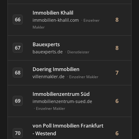
Immobilien Khalil
8
66
immobilien-khalil.com
Einzelner
Makler
Bauexperts
8
67
bauexperts.de
Dienstleister
Doering Immobilien
7
68
villenmakler.de
Einzelner Makler
Immobilienzentrum Süd
6
69
immobilienzentrum-sued.de
Einzelner Makler
von Poll Immobilien Frankfurt
6
70
- Westend