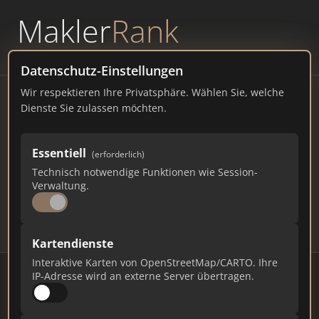
Makler
Rank
powered by
WAVEPOINT
Datenschutz-Einstellungen
Wir respektieren Ihre Privatsphäre. Wählen Sie, welche
Immobilienmakler Köfering
Dienste Sie zulassen möchten.
– Ranking Juli 2026
Essentiell
(erforderlich)
BAYERN
2.262 EINWOHNER
Technisch notwendige Funktionen wie Session-
77
581
17.430
Verwaltung.
Makler
Makler-Keywords
Max. Punkte
Kartendienste
Interaktive Karten von OpenStreetMap/CARTO. Ihre
IP-Adresse wird an externe Server übertragen.
Stand: Juli 2026