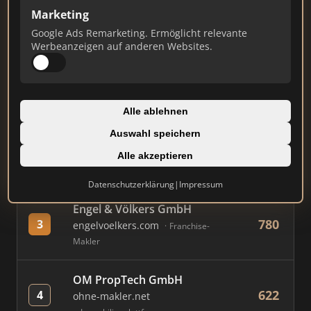
Marketing
Google Ads Remarketing. Ermöglicht relevante
#
MAKLER / FIRMA
PUNKTE
Werbeanzeigen auf anderen Websites.
Immobilien Scout GmbH
879
1
immobilienscout24.de
Alle ablehnen
Immobilienplattform
Auswahl speichern
AVIV Germany GmbH
Alle akzeptieren
843
2
immowelt.de
Immobilienplattform
Datenschutzerklärung
|
Impressum
Engel & Völkers GmbH
780
3
engelvoelkers.com
Franchise-
Makler
OM PropTech GmbH
622
4
ohne-makler.net