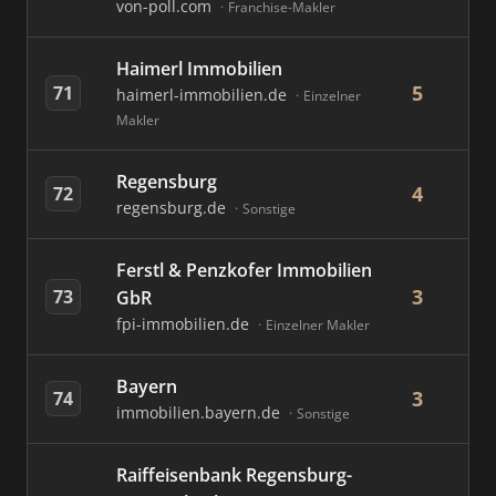
von-poll.com
Franchise-Makler
Haimerl Immobilien
5
71
haimerl-immobilien.de
Einzelner
Makler
Regensburg
4
72
regensburg.de
Sonstige
Ferstl & Penzkofer Immobilien
3
73
GbR
fpi-immobilien.de
Einzelner Makler
Bayern
3
74
immobilien.bayern.de
Sonstige
Raiffeisenbank Regensburg-