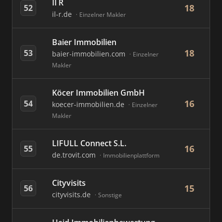
Il R
18
52
il-r.de
Einzelner Makler
Baier Immobilien
18
53
baier-immobilien.com
Einzelner
Makler
Köcer Immobilien GmbH
16
54
koecer-immobilien.de
Einzelner
Makler
LIFULL Connect S.L.
16
55
de.trovit.com
Immobilienplattform
Cityvisits
15
56
cityvisits.de
Sonstige