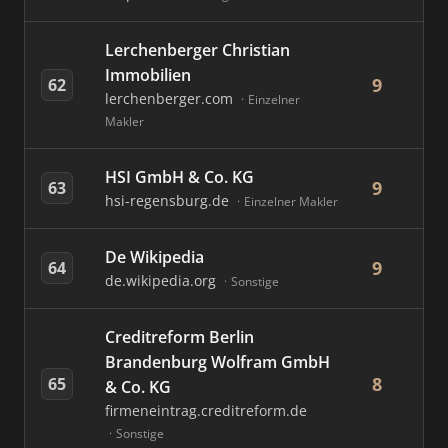
Lerchenberger Christian
Immobilien
9
62
lerchenberger.com
Einzelner
Makler
HSI GmbH & Co. KG
9
63
hsi-regensburg.de
Einzelner Makler
De Wikipedia
9
64
de.wikipedia.org
Sonstige
Creditreform Berlin
Brandenburg Wolfram GmbH
8
65
& Co. KG
firmeneintrag.creditreform.de
Sonstige