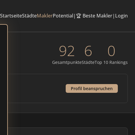
Startseite
Städte
Makler
Potential
|
🏆 Beste Makler
|
Login
92
6
0
Gesamtpunkte
Städte
Top 10 Rankings
Profil beanspruchen