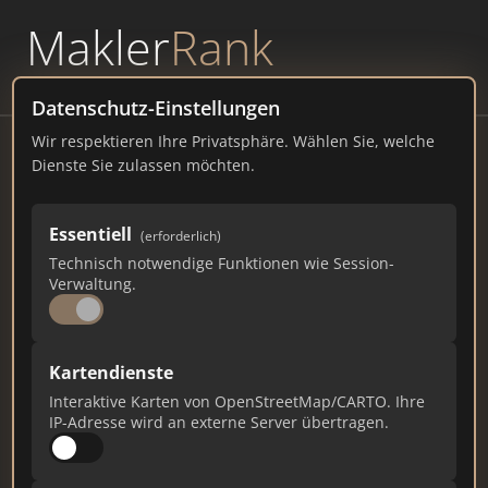
Makler
Rank
powered by
WAVEPOINT
Datenschutz-Einstellungen
Wir respektieren Ihre Privatsphäre. Wählen Sie, welche
immobilienteam donauwald
Dienste Sie zulassen möchten.
Ringstraße 14, 94234 Viechtach
Essentiell
(erforderlich)
immobilien-donauwald.de
Technisch notwendige Funktionen wie Session-
Verwaltung.
1.346
14
36
Gesamtpunkte
Städte
Top 10 Rankings
Kartendienste
Interaktive Karten von OpenStreetMap/CARTO. Ihre
IP-Adresse wird an externe Server übertragen.
Ist das Ihr Unternehmen?
Verifizieren Sie Ihr Profil, bearbeiten Sie Ihre
Daten und erhalten Sie monatliche Ranking-