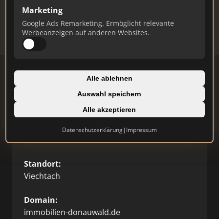
Updates.
Marketing
Profil beanspruchen
Google Ads Remarketing. Ermöglicht relevante
Werbeanzeigen auf anderen Websites.
Alle ablehnen
Auswahl speichern
Firmenprofil
⭐ Etabliert
🥇 Top 3
Alle akzeptieren
Typ:
Datenschutzerklärung
|
Impressum
Einzelner Makler
Standort:
Viechtach
Domain:
immobilien-donauwald.de