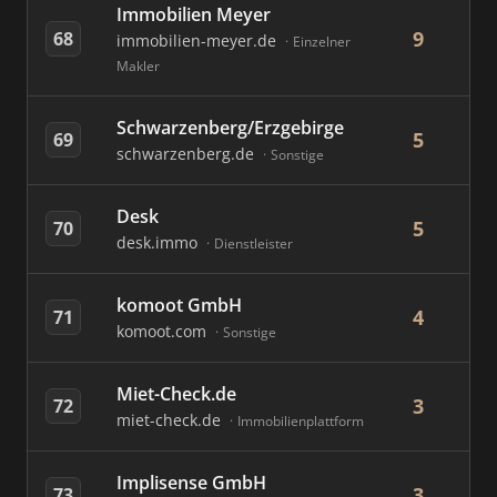
Immobilien Meyer
9
68
immobilien-meyer.de
Einzelner
Makler
Schwarzenberg/Erzgebirge
5
69
schwarzenberg.de
Sonstige
Desk
5
70
desk.immo
Dienstleister
komoot GmbH
4
71
komoot.com
Sonstige
Miet-Check.de
3
72
miet-check.de
Immobilienplattform
Implisense GmbH
3
73