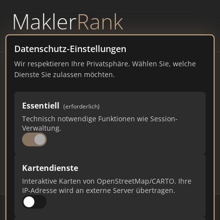
Makler
Rank
powered by
WAVEPOINT
Datenschutz-Einstellungen
Wir respektieren Ihre Privatsphäre. Wählen Sie, welche
Immobilienmakler
Dienste Sie zulassen möchten.
Hauzenberg – Ranking Juli
Essentiell
(erforderlich)
2026
Technisch notwendige Funktionen wie Session-
Verwaltung.
BAYERN
12.408 EINWOHNER
75
551
16.530
Kartendienste
Makler
Makler-Keywords
Max. Punkte
Interaktive Karten von OpenStreetMap/CARTO. Ihre
IP-Adresse wird an externe Server übertragen.