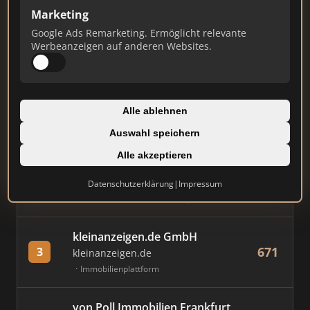
Marketing
Stand: Juli 2026
Google Ads Remarketing. Ermöglicht relevante
Werbeanzeigen auf anderen Websites.
#
MAKLER / FIRMA
PUNKTE
Immobilien Scout GmbH
Alle ablehnen
884
1
immobilienscout24.de
Auswahl speichern
Immobilienplattform
Alle akzeptieren
AVIV Germany GmbH
Datenschutzerklärung
|
Impressum
845
2
immowelt.de
Immobilienplattform
kleinanzeigen.de GmbH
671
3
kleinanzeigen.de
Immobilienplattform
von Poll Immobilien Frankfurt