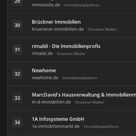
29
immovisits.de
Immobilienplattform
Brückner Immobilien
30
brueckner-immobilien.de
Einzelner Makler
rimaldi - Die Immobilienprofis
31
rimaldi.de
Einzelner Makler
Newhome
32
newhome.de
Immobilienplattform
MarcDavid's Hausverwaltung & Immobilienm
33
m-d-immobilien.de
Einzelner Makler
1A Infosysteme GmbH
34
1a-immobilienmarkt.de
Immobilienplattform