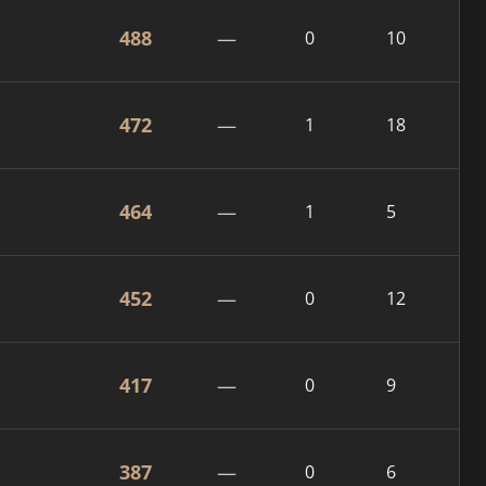
488
—
0
10
472
—
1
18
464
—
1
5
452
—
0
12
417
—
0
9
387
—
0
6