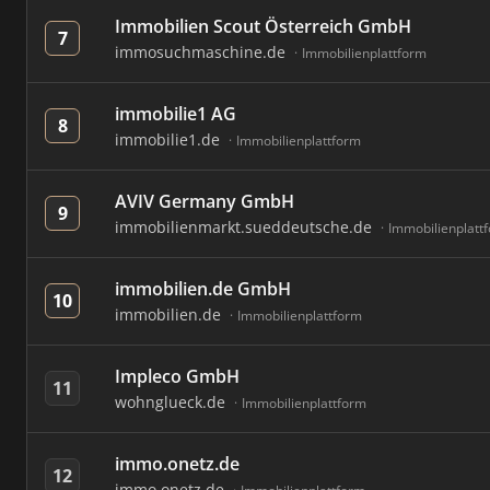
Immobilien Scout Österreich GmbH
7
immosuchmaschine.de
Immobilienplattform
immobilie1 AG
8
immobilie1.de
Immobilienplattform
AVIV Germany GmbH
9
immobilienmarkt.sueddeutsche.de
Immobilienplatt
immobilien.de GmbH
10
immobilien.de
Immobilienplattform
Impleco GmbH
11
wohnglueck.de
Immobilienplattform
immo.onetz.de
12
immo.onetz.de