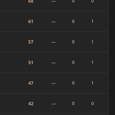
68
—
0
0
61
—
0
1
57
—
0
1
51
—
0
1
47
—
0
1
42
—
0
0