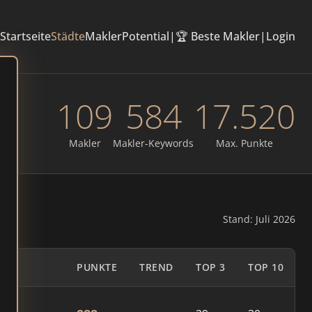
Startseite
Städte
Makler
Potential
|
🏆 Beste Makler
|
Login
109
584
17.520
Makler
Makler-Keywords
Max. Punkte
Stand: Juli 2026
PUNKTE
TREND
TOP 3
TOP 10