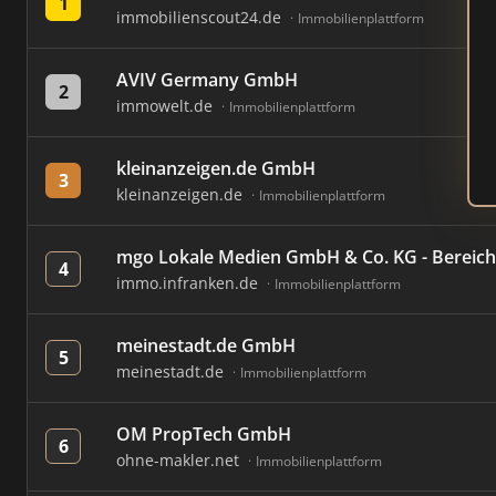
1
immobilienscout24.de
Immobilienplattform
AVIV Germany GmbH
2
immowelt.de
Immobilienplattform
kleinanzeigen.de GmbH
3
kleinanzeigen.de
Immobilienplattform
mgo Lokale Medien GmbH & Co. KG - Bereich
4
immo.infranken.de
Immobilienplattform
meinestadt.de GmbH
5
meinestadt.de
Immobilienplattform
OM PropTech GmbH
6
ohne-makler.net
Immobilienplattform