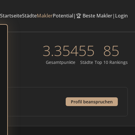
Startseite
Städte
Makler
Potential
|
🏆 Beste Makler
|
Login
3.354
55
85
Gesamtpunkte
Städte
Top 10 Rankings
Profil beanspruchen