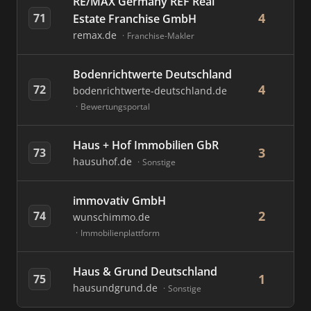
RE/MAX Germany REF Real
4
71
Estate Franchise GmbH
remax.de
Franchise-Makler
Bodenrichtwerte Deutschland
4
72
bodenrichtwerte-deutschland.de
Bewertungsportal
Haus + Hof Immobilien GbR
3
73
hausuhof.de
Sonstige
immovativ GmbH
2
74
wunschimmo.de
Immobilienplattform
Haus & Grund Deutschland
1
75
hausundgrund.de
Sonstige