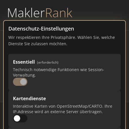
Makler
Rank
powered by
WAVEPOINT
Datenschutz-Einstellungen
Wir respektieren Ihre Privatsphäre. Wählen Sie, welche
Immobilienmakler Hof –
Dienste Sie zulassen möchten.
Ranking Juli 2026
Essentiell
(erforderlich)
BAYERN
44.522 EINWOHNER
Technisch notwendige Funktionen wie Session-
75
446
13.380
Verwaltung.
Makler
Makler-Keywords
Max. Punkte
Kartendienste
Interaktive Karten von OpenStreetMap/CARTO. Ihre
IP-Adresse wird an externe Server übertragen.
Stand: Juli 2026