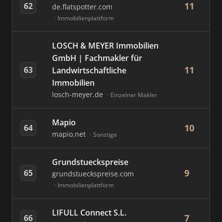
11
62
de.flatspotter.com
Immobilienplattform
LOSCH & MEYER Immobilien
GmbH | Fachmakler für
11
63
Landwirtschaftliche
Immobilien
losch-meyer.de
Einzelner Makler
Mapio
10
64
mapio.net
Sonstige
Grundstueckspreise
9
65
grundstueckspreise.com
Immobilienplattform
LIFULL Connect S.L.
7
66