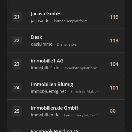
Jacasa GmbH
119
21
jacasa.de
Immobilienplattform
Desk
113
22
desk.immo
Dienstleister
immobilie1 AG
104
23
immobilie1.de
Immobilienplattform
Immobilien Blümig
101
24
immobluemig.net
Einzelner Makler
immobilien.de GmbH
99
25
immobilien.de
Immobilienplattform
Facebook Building 18