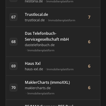
nestoria.de
Immobilienplattform
Trustlocal.de
7
67
trustlocal.de
Immobilienplattform
Das Telefonbuch-
Servicegesellschaft mbH
6
68
dastelefonbuch.de
Immobilienplattform
Haus Xxl
6
69
haus-xxl.de
Immobilienplattform
MaklerCharts (immoXXL)
6
70
maklercharts.de
Immobilienplattform