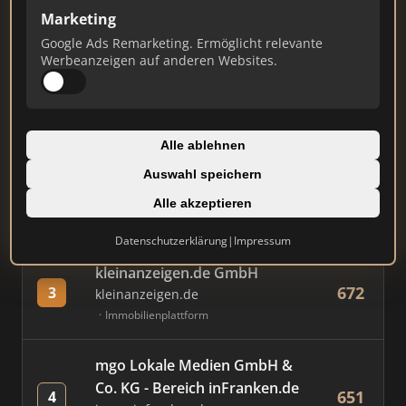
Marketing
Google Ads Remarketing. Ermöglicht relevante
#
MAKLER / FIRMA
PUNKTE
Werbeanzeigen auf anderen Websites.
Immobilien Scout GmbH
836
1
immobilienscout24.de
Alle ablehnen
Immobilienplattform
Auswahl speichern
AVIV Germany GmbH
Alle akzeptieren
718
2
immowelt.de
Immobilienplattform
Datenschutzerklärung
|
Impressum
kleinanzeigen.de GmbH
672
3
kleinanzeigen.de
Immobilienplattform
mgo Lokale Medien GmbH &
Co. KG - Bereich inFranken.de
651
4