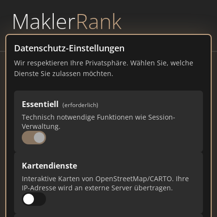
Makler
Rank
powered by
WAVEPOINT
Datenschutz-Einstellungen
Wir respektieren Ihre Privatsphäre. Wählen Sie, welche
Wich Immobilien GmbH
Dienste Sie zulassen möchten.
Bahnhofspl. 11, 96317 Kronach
Essentiell
(erforderlich)
wich-immobilien.de
Technisch notwendige Funktionen wie Session-
Verwaltung.
983
22
22
Gesamtpunkte
Städte
Top 10 Rankings
Kartendienste
Interaktive Karten von OpenStreetMap/CARTO. Ihre
IP-Adresse wird an externe Server übertragen.
Ist das Ihr Unternehmen?
Verifizieren Sie Ihr Profil, bearbeiten Sie Ihre
Daten und erhalten Sie monatliche Ranking-