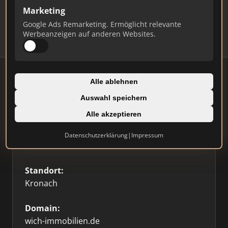
Updates.
Marketing
Profil beanspruchen
Google Ads Remarketing. Ermöglicht relevante
Werbeanzeigen auf anderen Websites.
Alle ablehnen
Auswahl speichern
Firmenprofil
⭐ Etabliert
🥇 Top 3
Alle akzeptieren
Typ:
Datenschutzerklärung
|
Impressum
Einzelner Makler
Standort:
Kronach
Domain:
wich-immobilien.de