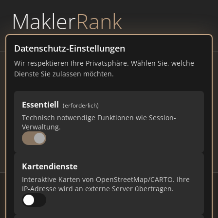
Makler
Rank
powered by
WAVEPOINT
Datenschutz-Einstellungen
Wir respektieren Ihre Privatsphäre. Wählen Sie, welche
Immobilienmakler Coburg –
Dienste Sie zulassen möchten.
Ranking Juli 2026
Essentiell
(erforderlich)
BAYERN
41.405 EINWOHNER
Technisch notwendige Funktionen wie Session-
76
498
14.940
Verwaltung.
Makler
Makler-Keywords
Max. Punkte
Kartendienste
Interaktive Karten von OpenStreetMap/CARTO. Ihre
IP-Adresse wird an externe Server übertragen.
Stand: Juli 2026