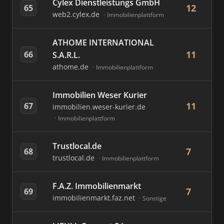
Cylex Dienstleistungs GmbH
12
65
web2.cylex.de
Immobilienplattform
ATHOME INTERNATIONAL
11
66
S.A.R.L.
athome.de
Immobilienplattform
Immobilien Weser Kurier
11
67
immobilien.weser-kurier.de
Immobilienplattform
Trustlocal.de
7
68
trustlocal.de
Immobilienplattform
F.A.Z. Immobilienmarkt
7
69
immobilienmarkt.faz.net
Sonstige