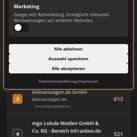
Marketing
Google Ads Remarketing. Ermöglicht relevante
#
MAKLER / FIRMA
PUNKTE
Werbeanzeigen auf anderen Websites.
Immobilien Scout GmbH
824
1
immobilienscout24.de
Alle ablehnen
Immobilienplattform
Auswahl speichern
AVIV Germany GmbH
Alle akzeptieren
711
2
immowelt.de
Immobilienplattform
Datenschutzerklärung
|
Impressum
kleinanzeigen.de GmbH
613
3
kleinanzeigen.de
Immobilienplattform
mgo Lokale Medien GmbH &
Co. KG - Bereich inFranken.de
521
4