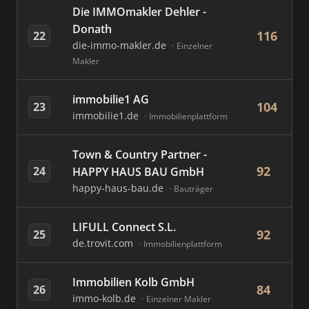
Die IMMOmakler Dehler -
Donath
116
22
die-immo-makler.de
Einzelner
Makler
immobilie1 AG
104
23
immobilie1.de
Immobilienplattform
Town & Country Partner -
92
24
HAPPY HAUS BAU GmbH
happy-haus-bau.de
Bauträger
LIFULL Connect S.L.
92
25
de.trovit.com
Immobilienplattform
Immobilien Kolb GmbH
84
26
immo-kolb.de
Einzelner Makler