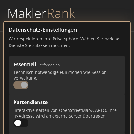
Makler
Rank
powered by
WAVEPOINT
Datenschutz-Einstellungen
Wir respektieren Ihre Privatsphäre. Wählen Sie, welche
Town & Country Partner - HAPPY
Dienste Sie zulassen möchten.
HAUS BAU GmbH
Sorge 42, 07545 Gera
Essentiell
(erforderlich)
Technisch notwendige Funktionen wie Session-
happy-haus-bau.de
Verwaltung.
2.847
20
80
Kartendienste
Gesamtpunkte
Städte
Top 10 Rankings
Interaktive Karten von OpenStreetMap/CARTO. Ihre
IP-Adresse wird an externe Server übertragen.
Ist das Ihr Unternehmen?
Verifizieren Sie Ihr Profil, bearbeiten Sie Ihre