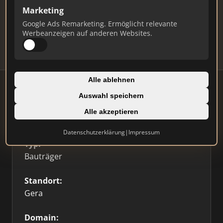
Marketing
Daten und erhalten Sie monatliche Ranking-
Updates.
Google Ads Remarketing. Ermöglicht relevante
Werbeanzeigen auf anderen Websites.
Profil beanspruchen
Alle ablehnen
Auswahl speichern
Alle akzeptieren
Firmenprofil
⭐ Etabliert
🥇 Top 3
Datenschutzerklärung
|
Impressum
Typ:
Bauträger
Standort:
Gera
Domain: