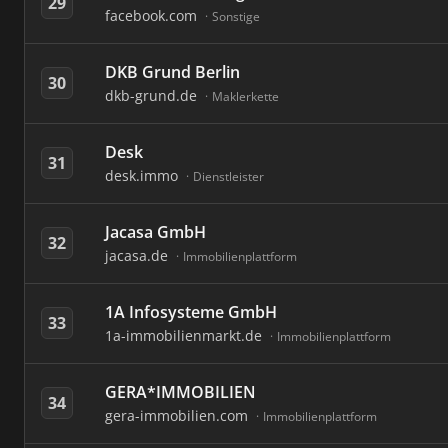
29
facebook.com
Sonstige
DKB Grund Berlin
30
dkb-grund.de
Maklerkette
Desk
31
desk.immo
Dienstleister
Jacasa GmbH
32
jacasa.de
Immobilienplattform
1A Infosysteme GmbH
33
1a-immobilienmarkt.de
Immobilienplattform
GERA*IMMOBILIEN
34
gera-immobilien.com
Immobilienplattform