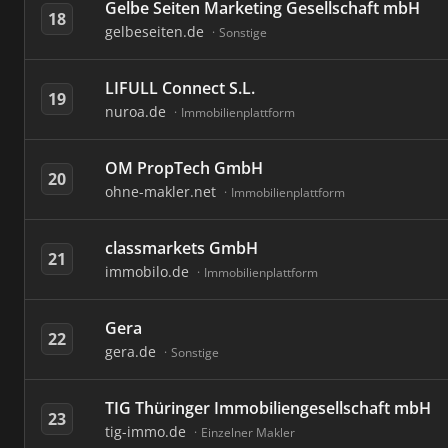
Gelbe Seiten Marketing Gesellschaft mbH
18
gelbeseiten.de
Sonstige
LIFULL Connect S.L.
19
nuroa.de
Immobilienplattform
OM PropTech GmbH
20
ohne-makler.net
Immobilienplattform
classmarkets GmbH
21
immobilo.de
Immobilienplattform
Gera
22
gera.de
Sonstige
TIG Thüringer Immobiliengesellschaft mbH
23
tig-immo.de
Einzelner Makler