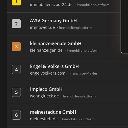
1
immobilienscout24.de
Immobilienplattform
AVIV Germany GmbH
2
immowelt.de
Immobilienplattform
kleinanzeigen.de GmbH
3
kleinanzeigen.de
Immobilienplattform
Engel & Völkers GmbH
4
engelvoelkers.com
Franchise-Makler
Impleco GmbH
5
wohnglueck.de
Immobilienplattform
meinestadt.de GmbH
6
meinestadt.de
Immobilienplattform