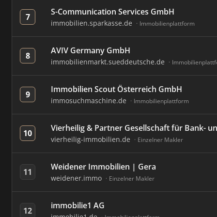
S-Communication Services GmbH
7
immobilien.sparkasse.de
Immobilienplattform
AVIV Germany GmbH
8
immobilienmarkt.sueddeutsche.de
Immobilienplatt
Immobilien Scout Österreich GmbH
9
immosuchmaschine.de
Immobilienplattform
Vierheilig & Partner Gesellschaft für Bank-
10
vierheilig-immobilien.de
Einzelner Makler
Weidener Immobilien | Gera
11
weidener.immo
Einzelner Makler
immobilie1 AG
12
immobilie1.de