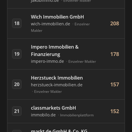
jakobimmo.de
Einzelner Makler
Wich Immobilien GmbH
208
18
wich-immobilien.de
Einzelner
Makler
Impero Immobilien &
178
19
Finanzierung
impero-immo.de
Einzelner Makler
Herzstueck Immobilien
157
20
herzstueck-immobilien.de
Einzelner Makler
classmarkets GmbH
152
21
immobilo.de
Immobilienplattform
markt.de GmbH & Co. KG