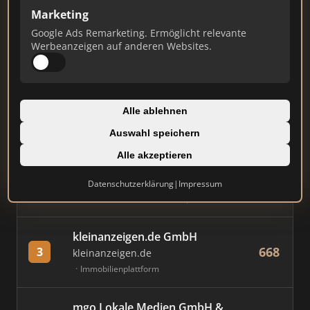
Marketing
Stand: Juli 2026
Google Ads Remarketing. Ermöglicht relevante
Werbeanzeigen auf anderen Websites.
#
MAKLER / FIRMA
PUNKTE
Immobilien Scout GmbH
Alle ablehnen
843
1
immobilienscout24.de
Auswahl speichern
Immobilienplattform
Alle akzeptieren
AVIV Germany GmbH
Datenschutzerklärung
|
Impressum
763
2
immowelt.de
Immobilienplattform
kleinanzeigen.de GmbH
668
3
kleinanzeigen.de
Immobilienplattform
mgo Lokale Medien GmbH &