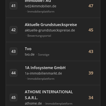
immobilie1 AG
47
41
ivd24immobilien.de
Immobilienplattform
Aktuelle Grundstueckspreise
45
42
aktuelle-grundstueckspreise.de
Bewertungsportal
Tvo
43
43
tvo.de
Sonstige
1A Infosysteme GmbH
39
44
1a-immobilienmarkt.de
Immobilienplattform
ATHOME INTERNATIONAL
34
45
S.A.R.L.
athome.de
Immobilienplattform