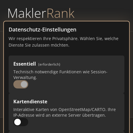
Makler
Rank
powered by
WAVEPOINT
Datenschutz-Einstellungen
Wir respektieren Ihre Privatsphäre. Wählen Sie, welche
Immobilienmakler
Dienste Sie zulassen möchten.
Kulmbach – Ranking Juli
Essentiell
(erforderlich)
2026
Technisch notwendige Funktionen wie Session-
Verwaltung.
BAYERN
27.592 EINWOHNER
72
557
16.710
Kartendienste
Makler
Makler-Keywords
Max. Punkte
Interaktive Karten von OpenStreetMap/CARTO. Ihre
IP-Adresse wird an externe Server übertragen.