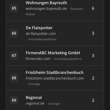
Wohnungen Bayreuth
6
65
wohnungen-bayreuth.de
Einzelner
Makler
De Flatspotter
3
66
de.flatspotter.com
Immobilienplattform
FirmenABC Marketing GmbH
3
67
firmenabc.com
Immobilienplattform
Friolzheim Stadtbranchenbuch
2
68
friolzheim.stadtbranchenbuch.com
Sonstige
Regional
2
69
regional.de
Sonstige