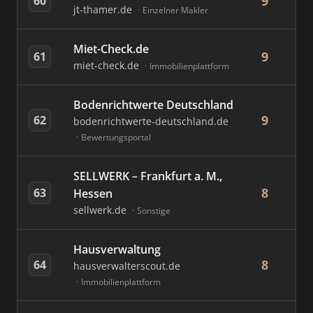
9
60
jt-thamer.de
Einzelner Makler
Miet-Check.de
9
61
miet-check.de
Immobilienplattform
Bodenrichtwerte Deutschland
9
62
bodenrichtwerte-deutschland.de
Bewertungsportal
SELLWERK – Frankfurt a. M.,
8
63
Hessen
sellwerk.de
Sonstige
Hausverwaltung
8
64
hausverwalterscout.de
Immobilienplattform