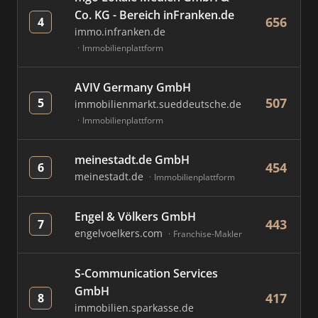
Co. KG - Bereich inFranken.de
656
4
immo.infranken.de
Immobilienplattform
AVIV Germany GmbH
507
5
immobilienmarkt.sueddeutsche.de
Immobilienplattform
meinestadt.de GmbH
454
6
meinestadt.de
Immobilienplattform
Engel & Völkers GmbH
443
7
engelvoelkers.com
Franchise-Makler
S-Communication Services
GmbH
417
8
immobilien.sparkasse.de