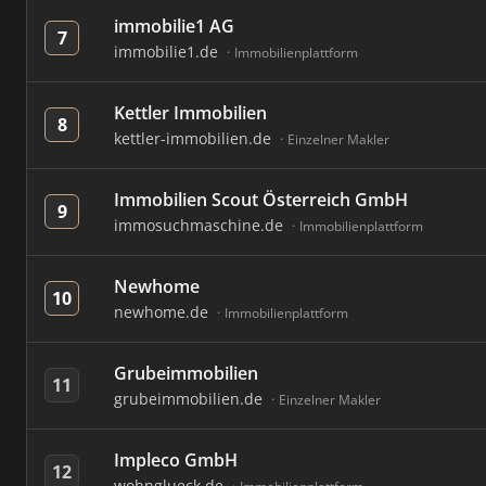
immobilie1 AG
7
immobilie1.de
Immobilienplattform
Kettler Immobilien
8
kettler-immobilien.de
Einzelner Makler
Immobilien Scout Österreich GmbH
9
immosuchmaschine.de
Immobilienplattform
Newhome
10
newhome.de
Immobilienplattform
Grubeimmobilien
11
grubeimmobilien.de
Einzelner Makler
Impleco GmbH
12
wohnglueck.de