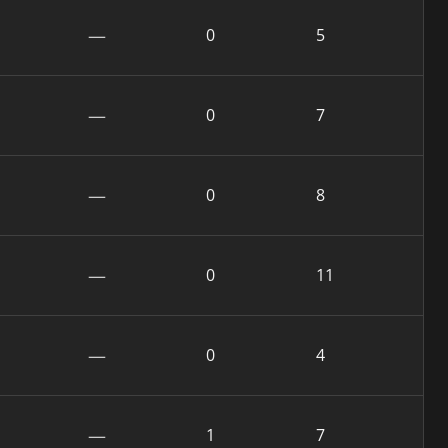
—
0
5
—
0
7
—
0
8
—
0
11
—
0
4
—
1
7