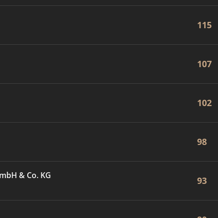
115
107
102
98
GmbH & Co. KG
93