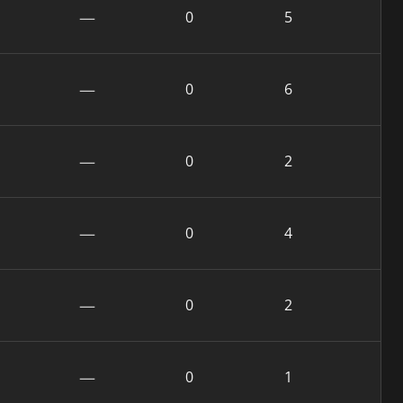
—
0
5
—
0
6
—
0
2
—
0
4
—
0
2
—
0
1