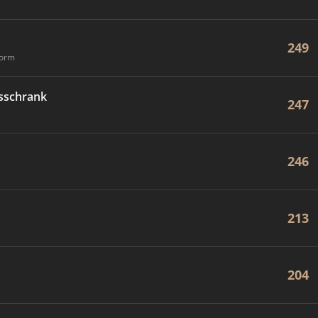
249
form
sschrank
247
246
213
204