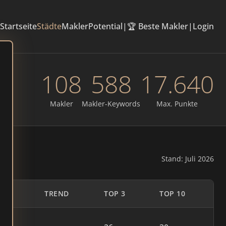
Startseite
Städte
Makler
Potential
|
🏆 Beste Makler
|
Login
108
588
17.640
Makler
Makler-Keywords
Max. Punkte
Stand: Juli 2026
TE
TREND
TOP 3
TOP 10