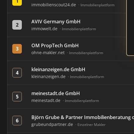
1
immobilienscout24.de
Immobilienplattform
AVIV Germany GmbH
2
immowelt.de
Immobilienplattform
OM PropTech GmbH
3
ohne-makler.net
Immobilienplattform
kleinanzeigen.de GmbH
4
kleinanzeigen.de
Immobilienplattform
meinestadt.de GmbH
5
meinestadt.de
Immobilienplattform
Björn Grube & Partner Immobilienberatung
6
grubeundpartner.de
Einzelner Makler