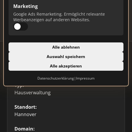
Marketing
Daten und erhalten Sie monatliche Ranking-
Updates.
Google Ads Remarketing. Ermöglicht relevante
Werbeanzeigen auf anderen Websites.
Profil beanspruchen
Alle ablehnen
Auswahl speichern
Alle akzeptieren
Firmenprofil
⭐ Etabliert
🥇 Top 3
Datenschutzerklärung
|
Impressum
Typ:
Hausverwaltung
Standort:
Hannover
Domain: