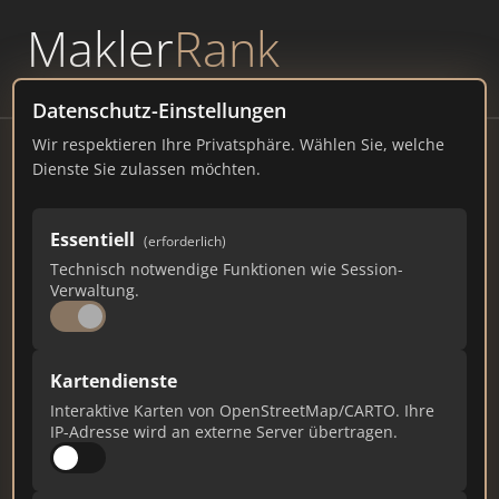
Makler
Rank
powered by
WAVEPOINT
Datenschutz-Einstellungen
Wir respektieren Ihre Privatsphäre. Wählen Sie, welche
HAUS & GRUNDEIGENTUM Service
Dienste Sie zulassen möchten.
GmbH
Theaterstraße 2, 30159 Hannover
Essentiell
(erforderlich)
Technisch notwendige Funktionen wie Session-
hug.immo
Verwaltung.
893
17
20
Kartendienste
Gesamtpunkte
Städte
Top 10 Rankings
Interaktive Karten von OpenStreetMap/CARTO. Ihre
IP-Adresse wird an externe Server übertragen.
Ist das Ihr Unternehmen?
Verifizieren Sie Ihr Profil, bearbeiten Sie Ihre