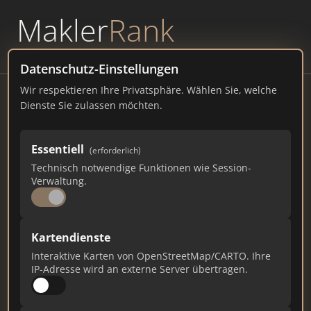
Makler
Rank
powered by
WAVEPOINT
Datenschutz-Einstellungen
Wir respektieren Ihre Privatsphäre. Wählen Sie, welche
RHEINPFALZ Verlag und Druckerei
Dienste Sie zulassen möchten.
GmbH & Co. KG | Geschäftsstelle
Ludwigshafen
Essentiell
(erforderlich)
Amtsstraße 5-11, 67059 Ludwigshafen
Technisch notwendige Funktionen wie Session-
Verwaltung.
immo.rheinpfalz.de
31.361
163
841
Kartendienste
Interaktive Karten von OpenStreetMap/CARTO. Ihre
Gesamtpunkte
Städte
Top 10 Rankings
IP-Adresse wird an externe Server übertragen.