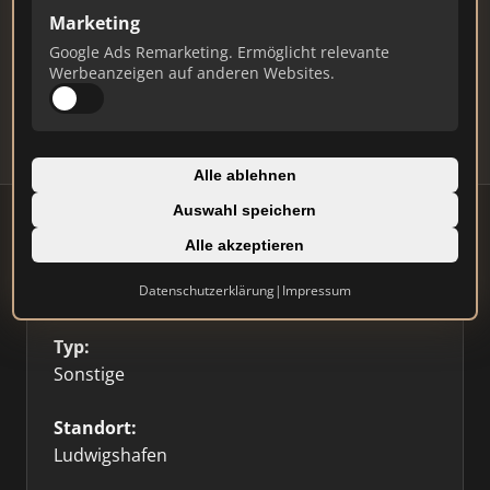
Ist das Ihr Unternehmen?
Marketing
Verifizieren Sie Ihr Profil, bearbeiten Sie Ihre
Google Ads Remarketing. Ermöglicht relevante
Daten und erhalten Sie monatliche Ranking-
Werbeanzeigen auf anderen Websites.
Updates.
Profil beanspruchen
Alle ablehnen
Auswahl speichern
Alle akzeptieren
Firmenprofil
⭐ Etabliert
🥇 Top 3
Datenschutzerklärung
|
Impressum
Typ:
Sonstige
Standort:
Ludwigshafen