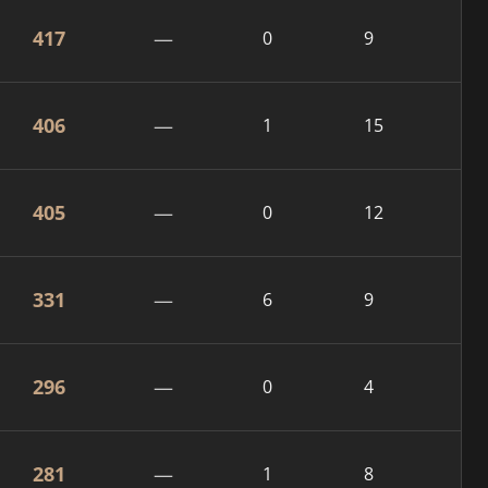
417
—
0
9
406
—
1
15
405
—
0
12
331
—
6
9
296
—
0
4
281
—
1
8