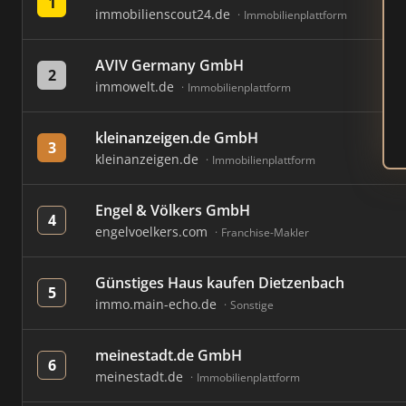
1
immobilienscout24.de
Immobilienplattform
AVIV Germany GmbH
2
immowelt.de
Immobilienplattform
kleinanzeigen.de GmbH
3
kleinanzeigen.de
Immobilienplattform
Engel & Völkers GmbH
4
engelvoelkers.com
Franchise-Makler
Günstiges Haus kaufen Dietzenbach
5
immo.main-echo.de
Sonstige
meinestadt.de GmbH
6
meinestadt.de
Immobilienplattform