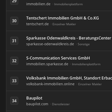
29
immobilien.de
Immobilienplattform
Tentschert Immobilien GmbH & Co.KG
30
tentschert.de
Einzelner Makler
Sparkasse Odenwaldkreis - BeratungsCenter
31
sparkasse-odenwaldkreis.de
Sonstige
S-Communication Services GmbH
32
immobilien.sparkasse.de
Immobilienplattform
Volksbank Immobilien GmbH, Standort Erba
33
volksbank-immobilien.online
Einzelner Makler
Baupilot
34
baupilot.com
Dienstleister