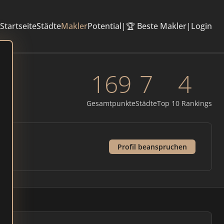
Startseite
Städte
Makler
Potential
|
🏆 Beste Makler
|
Login
169
7
4
Gesamtpunkte
Städte
Top 10 Rankings
Profil beanspruchen