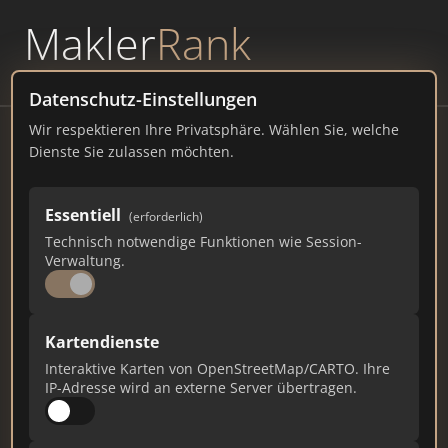
Makler
Rank
powered by
WAVEPOINT
Datenschutz-Einstellungen
Wir respektieren Ihre Privatsphäre. Wählen Sie, welche
Scheffold Immobilien GmbH
Dienste Sie zulassen möchten.
Mittelstraße 25/1, 88471 Laupheim
Essentiell
(erforderlich)
scheffold-immobilien.de
Technisch notwendige Funktionen wie Session-
Verwaltung.
832
7
27
Gesamtpunkte
Städte
Top 10 Rankings
Kartendienste
Interaktive Karten von OpenStreetMap/CARTO. Ihre
IP-Adresse wird an externe Server übertragen.
Ist das Ihr Unternehmen?
Verifizieren Sie Ihr Profil, bearbeiten Sie Ihre
Daten und erhalten Sie monatliche Ranking-