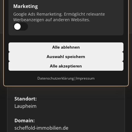
Updates.
Marketing
Profil beanspruchen
Google Ads Remarketing. Ermöglicht relevante
Werbeanzeigen auf anderen Websites.
Alle ablehnen
Auswahl speichern
Firmenprofil
⭐ Etabliert
🥇 Top 3
Alle akzeptieren
Typ:
Datenschutzerklärung
|
Impressum
Einzelner Makler
Standort:
Laupheim
Domain:
scheffold-immobilien.de