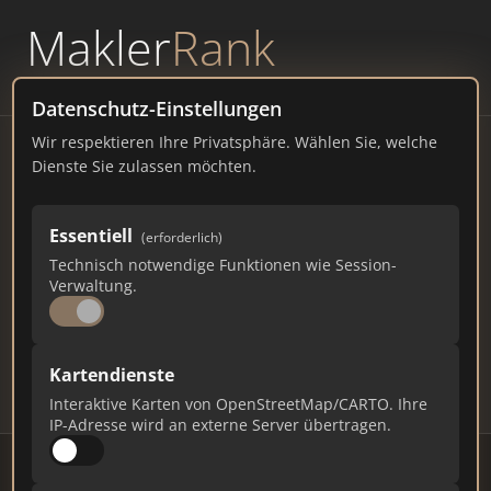
Makler
Rank
powered by
WAVEPOINT
Datenschutz-Einstellungen
Wir respektieren Ihre Privatsphäre. Wählen Sie, welche
Immobilienmakler
Dienste Sie zulassen möchten.
Wertingen – Ranking Juli
Essentiell
(erforderlich)
2026
Technisch notwendige Funktionen wie Session-
Verwaltung.
BAYERN
8.871 EINWOHNER
63
485
14.550
Kartendienste
Makler
Makler-Keywords
Max. Punkte
Interaktive Karten von OpenStreetMap/CARTO. Ihre
IP-Adresse wird an externe Server übertragen.