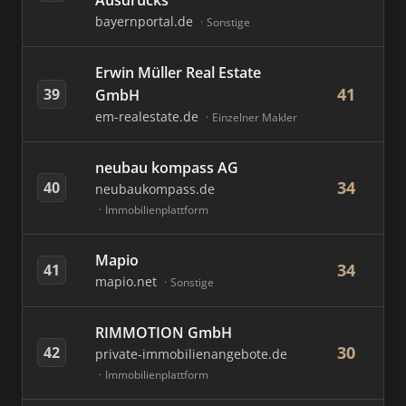
Ausdrucks
bayernportal.de
Sonstige
Erwin Müller Real Estate
41
39
GmbH
em-realestate.de
Einzelner Makler
neubau kompass AG
34
40
neubaukompass.de
Immobilienplattform
Mapio
34
41
mapio.net
Sonstige
RIMMOTION GmbH
30
42
private-immobilienangebote.de
Immobilienplattform