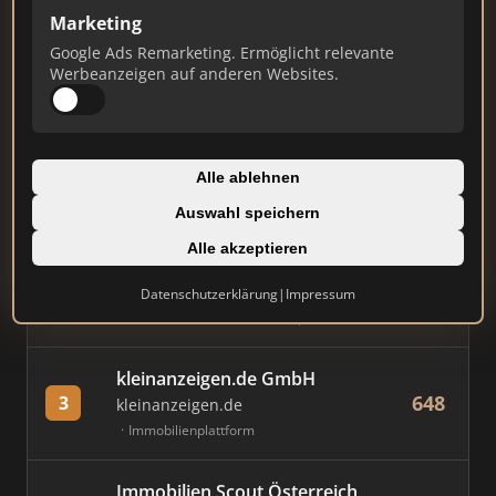
Marketing
Stand: Juli 2026
Google Ads Remarketing. Ermöglicht relevante
Werbeanzeigen auf anderen Websites.
#
MAKLER / FIRMA
PUNKTE
Immobilien Scout GmbH
Alle ablehnen
860
1
immobilienscout24.de
Auswahl speichern
Immobilienplattform
Alle akzeptieren
AVIV Germany GmbH
Datenschutzerklärung
|
Impressum
790
2
immowelt.de
Immobilienplattform
kleinanzeigen.de GmbH
648
3
kleinanzeigen.de
Immobilienplattform
Immobilien Scout Österreich