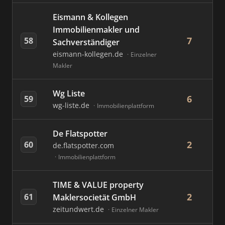
Eismann & Kollegen
Immobilienmakler und
7
58
Sachverständiger
eismann-kollegen.de
Einzelner
Makler
Wg Liste
6
59
wg-liste.de
Immobilienplattform
De Flatspotter
2
60
de.flatspotter.com
Immobilienplattform
TIME & VALUE property
2
61
Maklersocietät GmbH
zeitundwert.de
Einzelner Makler