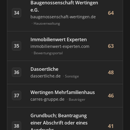
Baugenossenschaft Wertingen
e.G.
64
34
baugenossenschaft-wertingen.de
Hausverwaltung
Immobilienwert Experten
63
35
immobilienwert-experten.com
Bewertungsportal
Dasoertliche
48
36
dasoertliche.de
Sonstige
Wertingen Mehrfamilienhaus
46
37
carres-gruppe.de
Bauträger
Grundbuch; Beantragung
einer Abschrift oder eines
41
38