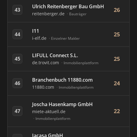
Ulrich Reitenberger Bau GmbH
26
43
reitenberger.de
Bauträger
I11
25
44
i-elf.de
Einzelner Makler
LIFULL Connect S.L.
25
45
de.trovit.com
Immobilienplattform
Branchenbuch 11880.com
24
46
11880.com
Immobilienplattform
Joscha Hasenkamp GmbH
22
47
miete-aktuell.de
Immobilienplattform
Jacasa GmbH