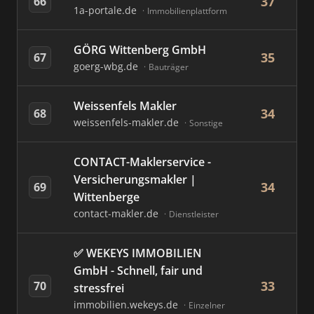
37
66
1a-portale.de
Immobilienplattform
GÖRG Wittenberg GmbH
35
67
goerg-wbg.de
Bauträger
Weissenfels Makler
34
68
weissenfels-makler.de
Sonstige
CONTACT-Maklerservice -
Versicherungsmakler |
34
69
Wittenberge
contact-makler.de
Dienstleister
✅ WEKEYS IMMOBILIEN
GmbH - Schnell, fair und
33
70
stressfrei
immobilien.wekeys.de
Einzelner