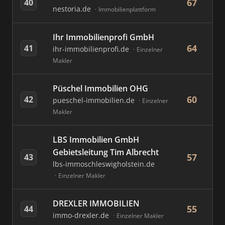
67
40
nestoria.de
Immobilienplattform
Ihr Immobilienprofi GmbH
64
41
ihr-immobilienprofi.de
Einzelner
Makler
Püschel Immobilien OHG
60
42
pueschel-immobilien.de
Einzelner
Makler
LBS Immobilien GmbH
Gebietsleitung Tim Albrecht
57
43
lbs-immoschleswigholstein.de
Einzelner Makler
DREXLER IMMOBILIEN
55
44
immo-drexler.de
Einzelner Makler