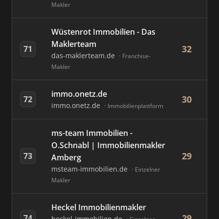
Makler
Wüstenrot Immobilien - Das
Maklerteam
32
71
das-maklerteam.de
Franchise-
Makler
immo.onetz.de
30
72
immo.onetz.de
Immobilienplattform
ms-team Immobilien -
O.Schnabl | Immobilienmakler
29
73
Amberg
msteam-immobilien.de
Einzelner
Makler
Heckel Immobilienmakler
29
74
heckel-immobilien.de