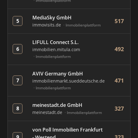
Immobilienplattform
MediaSky GmbH
517
5
immovisits.de
Immobilienplattform
LIFULL Connect S.L.
492
6
immobilien.mitula.com
Immobilienplattform
AVIV Germany GmbH
471
7
immobilienmarkt.sueddeutsche.de
Immobilienplattform
meinestadt.de GmbH
327
8
meinestadt.de
Immobilienplattform
von Poll Immobilien Frankfurt
323
9
- Westend