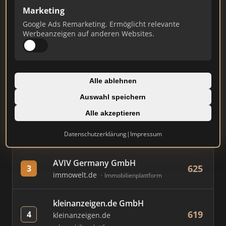
Marketing
Google Ads Remarketing. Ermöglicht relevante
#
MAKLER / FIRMA
PUNKTE
Werbeanzeigen auf anderen Websites.
Immobilien Scout GmbH
844
1
immobilienscout24.de
Alle ablehnen
Immobilienplattform
Auswahl speichern
1A Infosysteme GmbH
Alle akzeptieren
673
2
1a-immobilienmarkt.de
Datenschutzerklärung
|
Impressum
Immobilienplattform
AVIV Germany GmbH
625
3
immowelt.de
Immobilienplattform
kleinanzeigen.de GmbH
619
4
kleinanzeigen.de