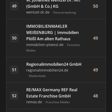
W. Johannes Wentzel Dr. Nfl.
50
49
(GmbH & Co.) KG
wentzel-dr.de
Hausverwaltung
IMMOBILIENMAKLER
WEIßENBURG | Immobilien
49
50
Plößl Am alten Rathaus
immobilien-ploessl.de
Einzelner
Makler
Regionalimmobilien24 GmbH
49
51
regionalimmobilien24.de
Maklerkette
RE/MAX Germany REF Real
48
52
Estate Franchise GmbH
remax.de
Franchise-Makler