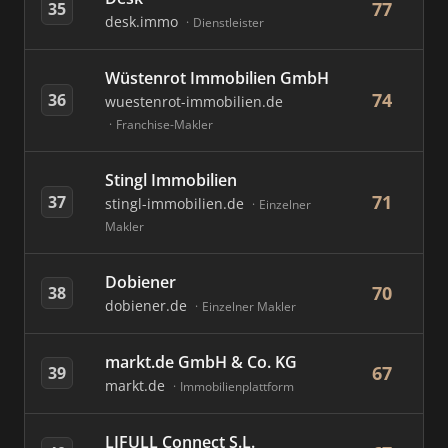
77
35
desk.immo
Dienstleister
Wüstenrot Immobilien GmbH
74
36
wuestenrot-immobilien.de
Franchise-Makler
Stingl Immobilien
71
37
stingl-immobilien.de
Einzelner
Makler
Dobiener
70
38
dobiener.de
Einzelner Makler
markt.de GmbH & Co. KG
67
39
markt.de
Immobilienplattform
LIFULL Connect S.L.