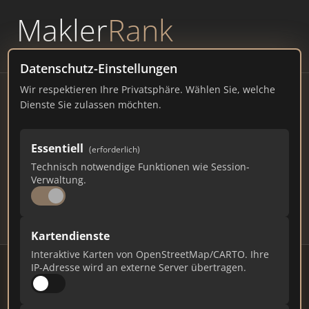
Makler
Rank
powered by
WAVEPOINT
Datenschutz-Einstellungen
Wir respektieren Ihre Privatsphäre. Wählen Sie, welche
Immobilienmakler Teuchel
Dienste Sie zulassen möchten.
– Ranking Juli 2026
Essentiell
(erforderlich)
SACHSEN
1.009 EINWOHNER
Technisch notwendige Funktionen wie Session-
151
662
19.860
Verwaltung.
Makler
Makler-Keywords
Max. Punkte
Kartendienste
Interaktive Karten von OpenStreetMap/CARTO. Ihre
IP-Adresse wird an externe Server übertragen.
Stand: Juli 2026