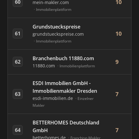
10
60
mein-makler.com
Immobilienplattform
Grundstueckspreise
10
61
grundstueckspreise.com
Immobilienplattform
Branchenbuch 11880.com
9
62
11880.com
Immobilienplattform
ESDI Immobilien GmbH -
Immobilienmakler Dresden
7
63
esdi-immobilien.de
Einzelner
Makler
BETTERHOMES Deutschland
7
64
GmbH
betterhomes.de
Franchise-Makler