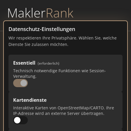
Makler
Rank
powered by
WAVEPOINT
Datenschutz-Einstellungen
Wir respektieren Ihre Privatsphäre. Wählen Sie, welche
Steinhaus Immobilien GbR
Dienste Sie zulassen möchten.
Schlüterstraße 12, 20146 Wedel
Essentiell
(erforderlich)
steinhaus.immobilien
Technisch notwendige Funktionen wie Session-
Verwaltung.
510
12
3
Gesamtpunkte
Städte
Top 10 Rankings
Kartendienste
Interaktive Karten von OpenStreetMap/CARTO. Ihre
IP-Adresse wird an externe Server übertragen.
Ist das Ihr Unternehmen?
Verifizieren Sie Ihr Profil, bearbeiten Sie Ihre
Daten und erhalten Sie monatliche Ranking-