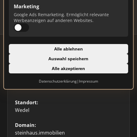
Updates.
Marketing
Profil beanspruchen
Google Ads Remarketing. Ermöglicht relevante
Werbeanzeigen auf anderen Websites.
Alle ablehnen
Auswahl speichern
Firmenprofil
⭐ Etabliert
Alle akzeptieren
Typ:
Datenschutzerklärung
|
Impressum
Einzelner Makler
Standort:
Wedel
Domain:
steinhaus.immobilien