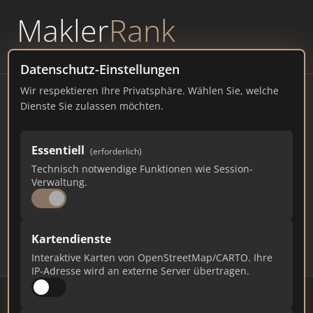
Makler
Rank
powered by
WAVEPOINT
Datenschutz-Einstellungen
Wir respektieren Ihre Privatsphäre. Wählen Sie, welche
Immobilienmakler
Dienste Sie zulassen möchten.
Cuxhaven – Ranking Juli
Essentiell
(erforderlich)
2026
Technisch notwendige Funktionen wie Session-
Verwaltung.
NIEDERSACHSEN
49.697 EINWOHNER
72
509
15.270
Kartendienste
Makler
Makler-Keywords
Max. Punkte
Interaktive Karten von OpenStreetMap/CARTO. Ihre
IP-Adresse wird an externe Server übertragen.