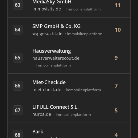
MediaSky GmbH
11
63
immovisits.de
Immobilienplattform
SMP GmbH & Co. KG
10
64
wg-gesucht.de
Immobilienplattform
Hausverwaltung
9
65
hausverwalterscout.de
Immobilienplattform
Miet-Check.de
7
66
miet-check.de
Immobilienplattform
LIFULL Connect S.L.
5
67
nuroa.de
Immobilienplattform
Park
4
68