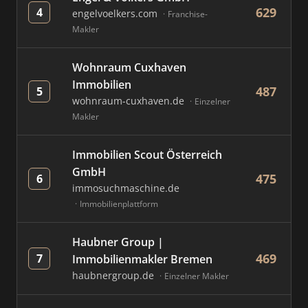
629
4
engelvoelkers.com
Franchise-
Makler
Wohnraum Cuxhaven
Immobilien
487
5
wohnraum-cuxhaven.de
Einzelner
Makler
Immobilien Scout Österreich
GmbH
475
6
immosuchmaschine.de
Immobilienplattform
Haubner Group |
469
7
Immobilienmakler Bremen
haubnergroup.de
Einzelner Makler