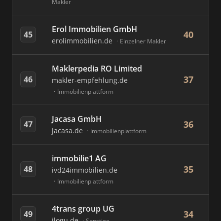
Makler
Erol Immobilien GmbH
40
45
erolimmobilien.de
Einzelner Makler
Maklerpedia RO Limited
37
46
makler-empfehlung.de
Immobilienplattform
Jacasa GmbH
36
47
jacasa.de
Immobilienplattform
immobilie1 AG
35
48
ivd24immobilien.de
Immobilienplattform
4trans group UG
34
49
ilogu.de
Sonstige