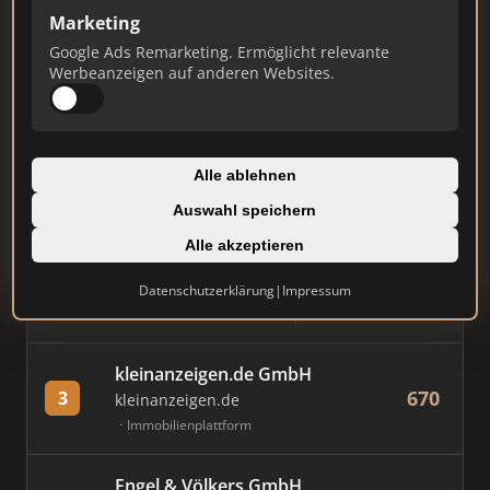
Marketing
Stand: Juli 2026
Google Ads Remarketing. Ermöglicht relevante
Werbeanzeigen auf anderen Websites.
#
MAKLER / FIRMA
PUNKTE
Immobilien Scout GmbH
Alle ablehnen
783
1
immobilienscout24.de
Auswahl speichern
Immobilienplattform
Alle akzeptieren
AVIV Germany GmbH
Datenschutzerklärung
|
Impressum
711
2
immowelt.de
Immobilienplattform
kleinanzeigen.de GmbH
670
3
kleinanzeigen.de
Immobilienplattform
Engel & Völkers GmbH