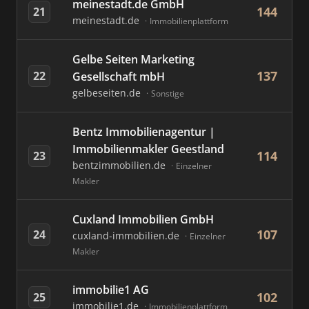
meinestadt.de GmbH
144
21
meinestadt.de
Immobilienplattform
Gelbe Seiten Marketing
137
22
Gesellschaft mbH
gelbeseiten.de
Sonstige
Bentz Immobilienagentur |
Immobilienmakler Geestland
114
23
bentzimmobilien.de
Einzelner
Makler
Cuxland Immobilien GmbH
107
24
cuxland-immobilien.de
Einzelner
Makler
immobilie1 AG
102
25
immobilie1.de
Immobilienplattform